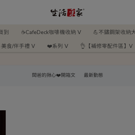
新貨到
☕CafeDeck咖啡機收納 ᐯ
💪不鏽鋼架收納大
美食/伴手禮 ᐯ
❤️系列 ᐯ
👌【補修零配件區】ᐯ
闆爸的揪心❤️開箱文
最新動態