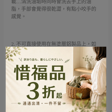
載…清洗油垢時同時會洗去手上的油
脂，手部會覺得很乾澀，有點小咬手的
感覺。
2.
不可直接使用在無塗層鋁製品上，如
果一定要用，就要稀釋後使用，不然洗
完表面會變得花花的。
3.
橡膠物件不能長時間(48小時以上)浸泡
在清潔劑中，不然會變硬，失去效果。
這幾點留意一下，日常的清洗就沒問題
了！