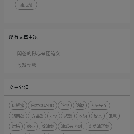
油污劑
所有文章主題
闆爸的揪心❤️開箱文
最新動態
文章分類
保鮮盒
日本GUARD
墜樓
防盜
人身安全
鋁窗鎖
防盜鎖
小V
烤盤
收納
瀝水
風乾
烘培
點心
除油劑
油垢去污劑
廚房清潔劑