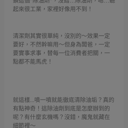
鎖這個”除油劑”，沒錯…除油劑，嗯…聽
起來很工業，家裡好像用不到！
清潔劑
其實很單純，沒別的～效果一定
要好，不然幹嘛用～但身為闆爸，一定
要實事求事，替每一位消費者把關，一
點都不能馬虎！
就這樣...噴一噴就能徹底清除油垢？真的
有點神奇！這除油劑到底是怎麼辦到的
呢？有什麼玄機嗎？沒錯，魔鬼就藏在
細節裡～