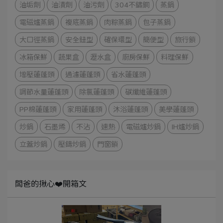
油垢劑
油漬劑
油污劑
304不鏽鋼
蒸鍋
電磁爐蒸鍋
複底蒸鍋
肉粽蒸鍋
包子蒸鍋
大口徑蒸鍋
安全鈕型
確保環型
簡便型
旅行鎖
冰箱保鮮
蔬果盒
瀝水盒
廚房保鮮
料理保鮮
增壓蓮蓬頭
過濾蓮蓬頭
省水蓮蓬頭
調節水量蓮蓬頭
除氯蓮蓬頭
碳纖維蓮蓬頭
PP棉蓮蓬頭
家用蓮蓬頭
沐浴蓮蓬頭
美學蓮蓬頭
炒鍋
石墨烯
不沾
速熱
電磁爐炒鍋
IH爐炒鍋
立蓋炒鍋
壓鑄炒鍋
門窗鎖
闆爸的揪心❤️開箱文