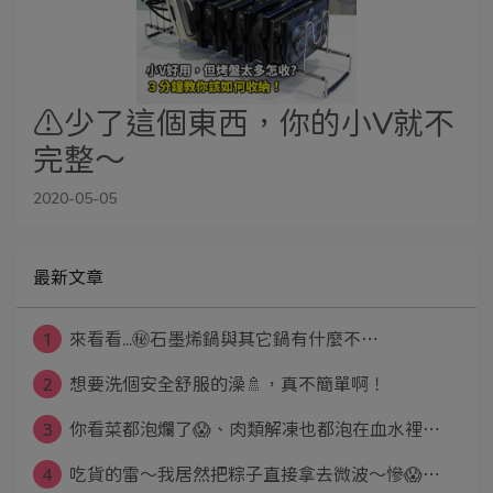
⚠️少了這個東西，你的小V就不
完整～
2020-05-05
最新文章
1
來看看...㊙️石墨烯鍋與其它鍋有什麼不⋯
2
想要洗個安全舒服的澡🚿，真不簡單啊！
3
你看菜都泡爛了😱、肉類解凍也都泡在血水裡⋯
4
吃貨的雷～我居然把粽子直接拿去微波～慘😱⋯