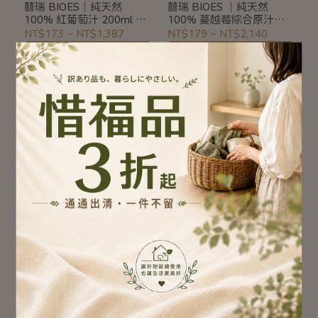
囍瑞 BIOES｜純天然
囍瑞 BIOES ｜純天然
100% 紅葡萄汁 200ml 3
100% 蔓越莓綜合原汁
入｜原汁無加糖無加水
1000ml｜原汁無加糖無加
NT$173
~
NT$1,387
NT$179
~
NT$2,140
#004005
水#004006
加入購物車
加入購物車
缺貨中
純果直榨，享受無負擔
純果直榨，享受無負擔
囍瑞 BIOES ｜純天然
囍瑞 BIOES ｜純天然
100% 蘋果汁原汁 200ml
100% 蘋果汁原汁 1000ml
3入｜原汁無加糖無加水
｜原汁無加糖無加水
NT$173
~
NT$1,387
NT$166
~
NT$1,990
#004009
#004008
已售完
加入購物車