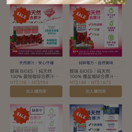
天然原汁，安心守護
純粹莓力，自然美味
囍瑞 BIOES ｜純天然
囍瑞 BIOES｜純天然
100% 蔓越莓綜合原汁
100% 覆盆莓綜合原汁
200ml 3入｜原汁無加糖無
1000ml｜原汁無加糖無加
NT$138
~
NT$994
NT$148
~
NT$1,675
加水#004007
水#004010
加入購物車
加入購物車
缺貨中