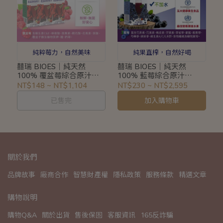
純粹莓力，自然美味
純果直榨，自然好喝
囍瑞 BIOES｜純天然
囍瑞 BIOES｜純天然
100% 覆盆莓綜合原汁
100% 藍莓綜合原汁
200ml 3入｜原汁無加糖無
1000ml｜保留鮮榨營養
NT$148
~
NT$1,104
NT$230
~
NT$2,595
加水#004011
#004012
已售完
加入購物車
關於我們
品牌故事
廠商合作
智慧財產權
隱私政策
服務條款
精選文章
購物說明
購物Q&A
關於出貨
售後保固
客服資訊
165反詐騙