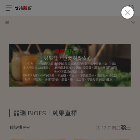
囍瑞 BIOES︱純果直榨
預設排序
共 12 件商品