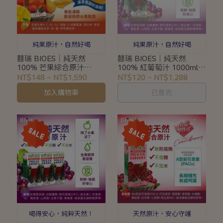
純果原汁，自然好喝
純果原汁，自然好喝
囍瑞 BIOES｜純天然
囍瑞 BIOES｜純天然
100% 芒果綜合原汁
100% 紅葡萄汁 1000ml｜
1000ml｜無加糖無防腐劑
原汁無加糖無加水
NT$148
~
NT$1,590
NT$120
~
NT$1,288
芒果綜合果汁#004003
#004004
加入購物車
已售完
喝得安心，純粹天然！
天然原汁，安心守護