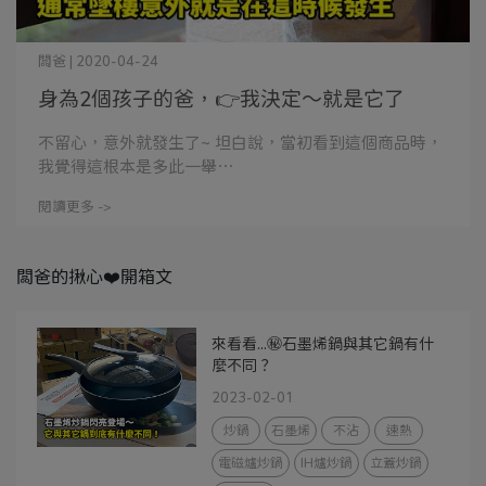
闆爸 | 2020-04-24
身為2個孩子的爸，👉我決定～就是它了
不留心，意外就發生了~ 坦白說，當初看到這個商品時，
我覺得這根本是多此一舉⋯
閱讀更多 ->
闆爸的揪心❤️開箱文
來看看...㊙️石墨烯鍋與其它鍋有什
麼不同？
2023-02-01
炒鍋
石墨烯
不沾
速熱
電磁爐炒鍋
IH爐炒鍋
立蓋炒鍋