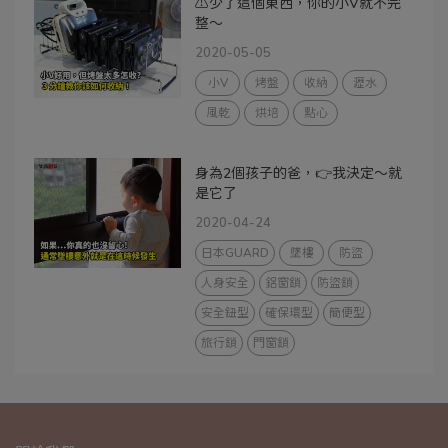
⚠️少了這個東西，你的小V就不完
整～
2020-05-05
小V
烤盤
收納
瀝水
風乾
烘培
點心
身為2個孩子的爸，👉我決定～就
是它了
2020-04-24
日本GUARD
墜樓
防盜
人身安全
鋁窗鎖
防盜鎖
安全鈕型
確保環型
簡便型
旅行鎖
門窗鎖