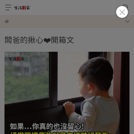
闆爸的揪心❤️開箱文