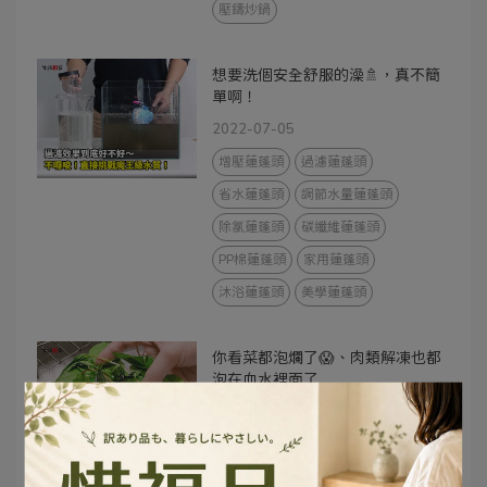
壓鑄炒鍋
想要洗個安全舒服的澡🚿，真不簡
單啊！
2022-07-05
增壓蓮蓬頭
過濾蓮蓬頭
省水蓮蓬頭
調節水量蓮蓬頭
除氯蓮蓬頭
碳纖維蓮蓬頭
PP棉蓮蓬頭
家用蓮蓬頭
沐浴蓮蓬頭
美學蓮蓬頭
你看菜都泡爛了😱、肉類解凍也都
泡在血水裡面了
2022-06-17
保鮮盒
瀝水
冰箱保鮮
蔬果盒
瀝水盒
廚房保鮮