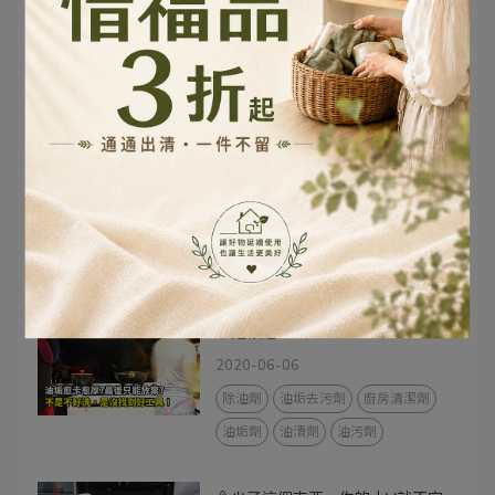
料理保鮮
吃貨的雷～我居然把粽子直接拿去
微波～慘😱！
2022-05-24
304不鏽鋼
蒸鍋
電磁爐蒸鍋
複底蒸鍋
肉粽蒸鍋
包子蒸鍋
大口徑蒸鍋
轉頭看一下你的廚房，日積月累是
不是很油❗️❗️❗️
2020-06-06
除油劑
油垢去污劑
廚房清潔劑
油垢劑
油漬劑
油污劑