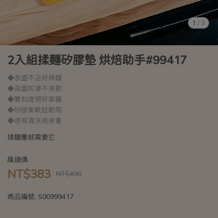
1
/
3
2入組揉麵矽膠墊 烘焙助手#99417
◆表面不沾好桿麵
◆背面防滑不易動
◆雙刻度很好掌握
◆矽膠柔軟超耐用
◆容易清洗易保養
揉麵團就需要它
瘋搶價
NT$383
NT$490
商品編號:
S00999417