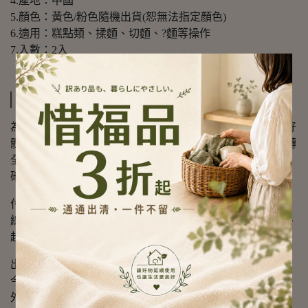
4.產地：中國
5.顏色：黃色/粉色隨機出貨(恕無法指定顏色)
6.適用：糕點類、揉麵、切麵、?麵等操作
7.入數：2入
運送方式
為確保商品的運送以及時效，同時希望帶給會員購物的良好
體驗，我們與下列各快遞物流公司配合，提供快件商品流轉
全過程，全環節的資訊監控、跟踪、査詢及資源調度工作，
確保每一件訂單的服務質量。
付款方式：
線上刷卡(一次付清)、分期、LINE Pay、Apple Pay、Aftee、
超商代碼、貨到付款、網路ATM
出貨時效：
今日的訂單，隔日出貨。出貨後大約2~3個工作天可到貨。
外島地區依郵局時效規定，如有問題可詢問客服。