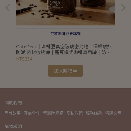
存放咖啡豆要講究
盒
CafeDeck｜咖啡豆真空玻璃密封罐｜保鮮耐熱
Dr
防潮 密封收納罐｜醒豆模式咖啡專用罐｜防潮
選)
防蟲長效保鮮罐
NT$234
NT
加入購物車
關於我們
品牌故事
廠商合作
智慧財產權
隱私政策
服務條款
精選文章
購物說明