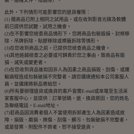
裝、隨機文件、贈品等）。
此外，下列情形可能影響您的退貨權限：
(1) 隨商品已附上相同之試用品，或在收到影音光碟及軟體
前已提供您試聽、試用之機會。
(2)在不影響您檢查商品情形下，您將商品包裝毀損、封條移
除、吊牌拆除、貼膠移除或標籤拆除等情形。
(3)在您收到商品之前，已提供您檢查商品之機會。
(4)其他逾越檢查之必要或可歸責於您之事由，致商品有毀
損、滅失或變更者。
(5)在您收到貨品後如因非人為因素之商品損毀、刮傷、或運
輸過程造成包裝破損不完整者，請您儘速通知本公司客服人
員，並儘速將新品寄給您。
(6)所有要辦理退貨或換貨的客戶皆需E-mail或來電至生活采
家客服中心，並提供：訂單號碼，退、換貨原因，您的姓名
及聯絡電話，E-mail地址。
(7)若商品因消費者個人不當使用拆卸產生人為因素造成故
障、損毀、磨損、擦傷、刮傷、髒污、包裝破損不完整者，
或是發票、附配件不齊者，恕不接受退貨。