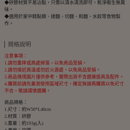
◆矽膠材質不易沾黏，只需以清水清洗即可，乾淨衛生無異
味。
◆適用於家中糕點類、揉麵、切麵、和麵、水餃等食物製
作。
規格說明
注意事項：
1.請勿重摔或高處掉落，以免商品受損。
2.請勿接近高溫或勿近火源處，以免商品受損。
3.商品情境圖片僅供參考，實際出貨不含週邊道具及配件。
4.購買前請先量測使用區域尺寸，確定無誤再購買以免尺寸
不合，敬請謹慎選購。
商品規格：
1.尺寸：約W50*L40cm
2.材質：矽膠
3.重量：約193g(入)