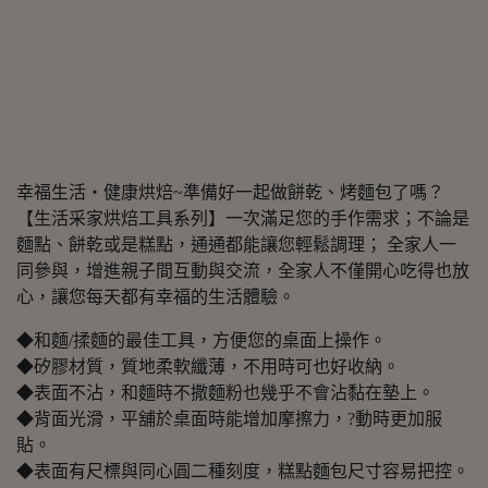
幸福生活‧健康烘焙~準備好一起做餅乾、烤麵包了嗎？
【生活采家烘焙工具系列】一次滿足您的手作需求；不論是
麵點、餅乾或是糕點，通通都能讓您輕鬆調理； 全家人一
同參與，增進親子間互動與交流，全家人不僅開心吃得也放
心，讓您每天都有幸福的生活體驗。
◆和麵/揉麵的最佳工具，方便您的桌面上操作。
◆矽膠材質，質地柔軟纖薄，不用時可也好收納。
◆表面不沾，和麵時不撒麵粉也幾乎不會沾黏在墊上。
◆背面光滑，平舖於桌面時能增加摩擦力，?動時更加服
貼。
◆表面有尺標與同心圓二種刻度，糕點麵包尺寸容易把控。