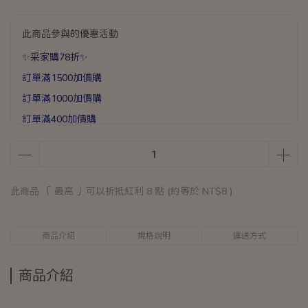
此商品參與的優惠活動
✨采家購78折✨
訂單滿1500加價購
訂單滿1000加價購
訂單滿400加價購
烘焙系列❤超值加價購❤
滿1588送手提加厚保溫袋乙個
滿888送矽膠彈力打蛋器乙支
此商品 「 最高 」可以折抵紅利
8
點 (約等於
NT$8
)
商品介紹
規格說明
運送方式
商品介紹