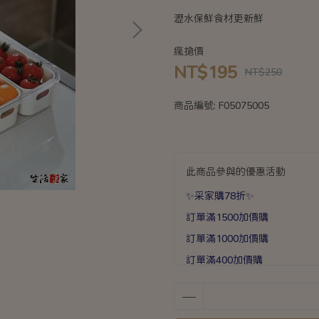
瀝水保鮮食材更新鮮
瘋搶價
NT$195
NT$250
商品編號:
F05075005
此商品參與的優惠活動
✨采家購78折✨
訂單滿1500加價購
訂單滿1000加價購
訂單滿400加價購
保鮮盒系列❤超值加價購❤
滿1588送手提加厚保溫袋乙個