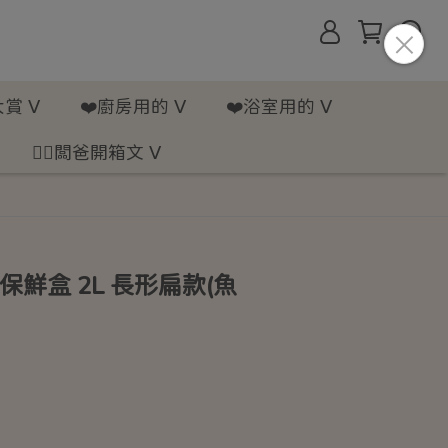
賞 ᐯ
❤️廚房用的 ᐯ
❤️浴室用的 ᐯ
💁‍♂️闆爸開箱文 ᐯ
水保鮮盒 2L 長形扁款(魚