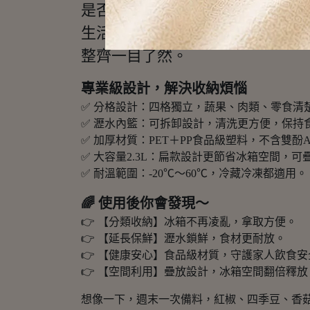
是否每次打開冰箱，總被雜亂的蔬果
生活采家【手提加厚分格瀝水保鮮
整齊一目了然。
專業級設計，解決收納煩惱
✅ 分格設計：四格獨立，蔬果、肉類、零食清
✅ 瀝水內籃：可拆卸設計，清洗更方便，保持
✅ 加厚材質：PET＋PP食品級塑料，不含雙酚
✅ 大容量2.3L：扁款設計更節省冰箱空間，
✅ 耐溫範圍：-20℃～60℃，冷藏冷凍都適用。
🌈 使用後你會發現～
👉 【分類收納】冰箱不再凌亂，拿取方便。
👉 【延長保鮮】瀝水鎖鮮，食材更耐放。
👉 【健康安心】食品級材質，守護家人飲食安
👉 【空間利用】疊放設計，冰箱空間翻倍釋放
想像一下，週末一次備料，紅椒、四季豆、香菇