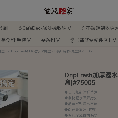
新貨到
☕CafeDeck咖啡機收納 ᐯ
💪不鏽鋼架收納大
美食/伴手禮 ᐯ
❤️系列 ᐯ
👌【補修零配件區】ᐯ
鮮盒
DripFresh加厚瀝水保鮮盒 2L 長形扁款(魚盒)#75005
DripFresh加厚瀝
盒)#75005
◆長形魚類保鮮首選
◆食材瀝水保鮮持久
◆盒蓋密封湯水不漏
◆保鮮疊放運用空間
◆冷凍冷藏食材保鮮