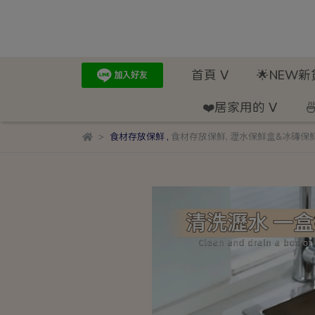
首頁 ᐯ
🌟NEW
❤️居家用的 ᐯ

食材存放保鮮
,
食材存放保鮮
,
瀝水保鮮盒&冰磚保