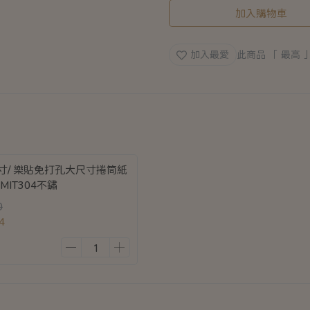
滿888送矽膠彈力打蛋器乙支
加入購物車
加入最愛
此商品 「 最高
寸/ 樂貼免打孔大尺寸捲筒紙
MIT304不鏽
0
4