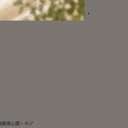
肉類、食材各有歸屬，不再混味，
得心煩。🍅🍗