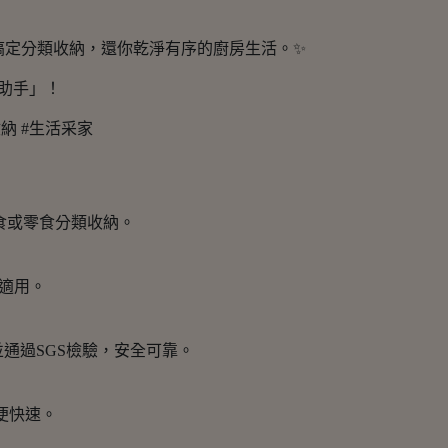
搞定分類收納，還你乾淨有序的廚房生活。✨
理助手」！
收納 #生活采家
熟食或零食分類收納。
都適用。
並通過SGS檢驗，安全可靠。
便快速。