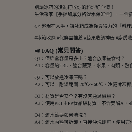
別讓冰箱的凌亂打敗你的料理好心情！
生活采家【手提加厚分格瀝水保鮮盒】，一盒
👉 趁現在入手，讓冰箱成為你最得力的「料
#冰箱收納 #保鮮盒推薦 #蔬果收納神器 #廚房
📣 FAQ (常見問答)
Q1：保鮮盒容量是多少？適合放哪些食材？
A1：容量約2.3L，適合蔬菜、水果、肉類、
Q2：可以放進冷凍庫嗎？
A2：可以，耐溫範圍-20℃～60℃，冷藏冷凍
Q3：材質是否安全？有沒有通過檢驗？
A3：使用PET＋PP食品級材質，不含雙酚A，
Q4：瀝水籃要如何清洗？
A4：瀝水內籃可拆卸，直接沖洗即可，使用方