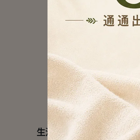
生活采家 手提加厚分格瀝