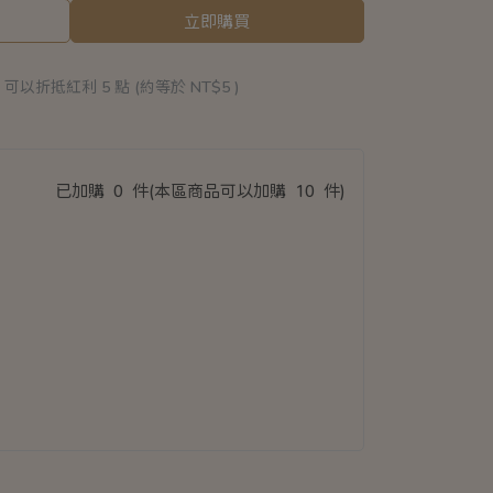
立即購買
 」可以折抵紅利
5
點 (約等於
NT$5
)
已加購
0
件
(本區商品可以加購
10
件)