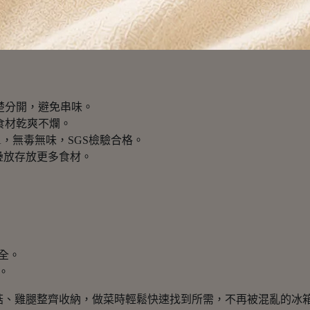
和散落的食材搞得手忙腳亂？🥦🥩
盒】專為冰箱收納設計，四格分隔，讓蔬果、
楚分開，避免串味。
食材乾爽不爛。
A，無毒無味，SGS檢驗合格。
可疊放存放更多食材。
全。
。
、雞腿整齊收納，做菜時輕鬆快速找到所需，不再被混亂的冰箱搞