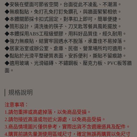
◆安裝在壁面可節省空間，台面從此不凌亂、不潮濕。
◆無痕黏貼，免打孔免打釘免鑽孔，與牆面緊緊相依。
◆本體關節採卡扣式固定，對準扣上即可，簡單便捷。
◆筒形設計，清洗後的筷子、刀叉匙等餐具風乾擺放。
◆本體採用ABS工程級塑膠，用料好品質佳，經久耐用。
◆強力無痕貼，結實牢固遇水不脫落，承重佳不易掉落。
◆居家浴室或辦公室、倉庫、民宿、營業場所均可適用。
◆黏貼於光滑平整硬質表面，安拆便利，撕貼不留痕跡。
◆適用玻璃、光滑磁磚、不鏽鋼板、壓克力板、PVC板等牆
面。
規格說明
注意事項：
1.請勿重摔或高處掉落，以免商品受損。
2.請勿接近高溫或勿近火源處，以免商品受損。
3.商品情境圖片僅供參考，實際出貨不含週邊道具及配件。
4.購買前請先量測使用區域尺寸，確定無誤再購買以免尺寸