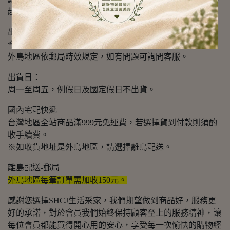
超商代碼、貨到付款、網路ATM
出貨時效：
今日的訂單，隔日出貨。出貨後大約2~3個工作天可到貨。
外島地區依郵局時效規定，如有問題可詢問客服。
出貨日：
周一至周五，例假日及國定假日不出貨。
國內宅配快遞
台灣地區全站商品滿999元免運費，若選擇貨到付款則須酌
收手續費。
※如收貨地址是外島地區，請選擇離島配送。
離島配送-郵局
外島地區每筆訂單需加收150元。
感謝您選擇SHCJ生活采家，我們期望做到商品好，服務更
好的承諾，對於會員我們始終保持顧客至上的服務精神，讓
每位會員都能買得開心用的安心，享受每一次愉快的購物經