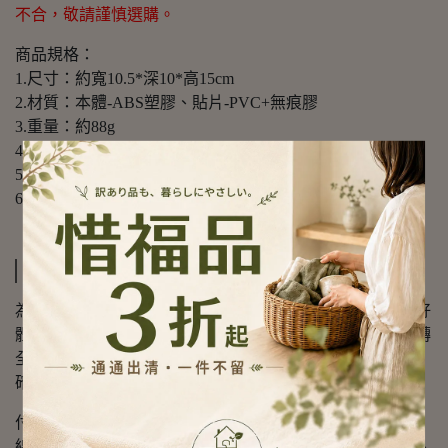
不合，敬請謹慎選購。
商品規格：
1.尺寸：約寬10.5*深10*高15cm
2.材質：本體-ABS塑膠、貼片-PVC+無痕膠
3.重量：約88g
4.顏色：白
5.產地：中國
6.適用：光滑平整硬質表面
運送方式
為確保商品的運送以及時效，同時希望帶給會員購物的良好
體驗，我們與下列各快遞物流公司配合，提供快件商品流轉
全過程，全環節的資訊監控、跟踪、査詢及資源調度工作，
確保每一件訂單的服務質量。
付款方式：
線上刷卡(一次付清)、分期、LINE Pay、Apple Pay、Aftee、