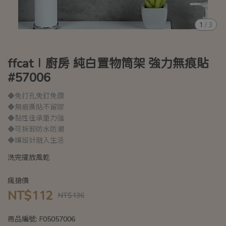
1
/
3
ffcat∣廚房 純白置物筒架 強力無痕貼
#57006
◆免打孔免釘免鑽
◆無痕撕貼不留膠
◆黏性佳承重力強
◆可拆卸防水防潮
◆讓設計融入生活
洗完擺放風乾
瘋搶價
NT$112
NT$136
商品編號:
F05057006