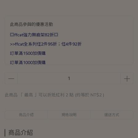
此商品參與的優惠活動
💥ffcat強力無痕架82折💥
>>ffcat全系列任2件95折；任4件92折
訂單滿1500加價購
訂單滿1000加價購
訂單滿400加價購
滿1588送手提加厚保溫袋乙個
滿888送矽膠彈力打蛋器乙支
此商品 「 最高 」可以折抵紅利
2
點 (約等於
NT$2
)
商品介紹
規格說明
運送方式
商品介紹