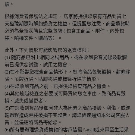
驗。
根據消費者保護法之規定， 店家將提供您享有商品到貨七
天猶豫期隨時解約退貨之權益，但提醒您注意，商品退貨時
必須為全新狀態且完整包裝 ( 包含主商品、附件、內外包
裝、隨機文件、贈品等）。
此外，下列情形可能影響您的退貨權限：
(1) 隨商品已附上相同之試用品，或在收到影音光碟及軟體
前已提供您試聽、試用之機會。
(2)在不影響您檢查商品情形下，您將商品包裝毀損、封條移
除、吊牌拆除、貼膠移除或標籤拆除等情形。
(3)在您收到商品之前，已提供您檢查商品之機會。
(4)其他逾越檢查之必要或可歸責於您之事由，致商品有毀
損、滅失或變更者。
(5)在您收到貨品後如因非人為因素之商品損毀、刮傷、或運
輸過程造成包裝破損不完整者，請您儘速通知本公司客服人
員，並儘速將新品寄給您。
(6)所有要辦理退貨或換貨的客戶皆需E-mail或來電至生活采