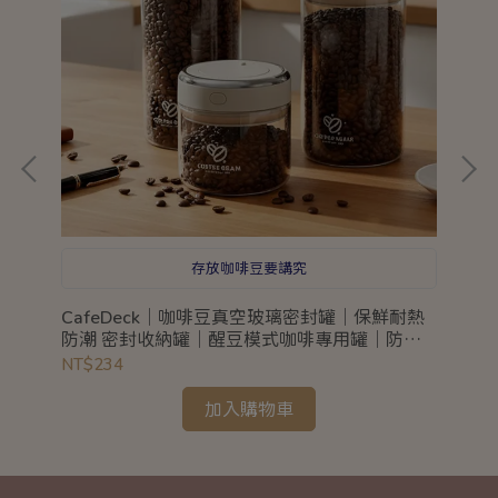
存放咖啡豆要講究
盒
CafeDeck｜咖啡豆真空玻璃密封罐｜保鮮耐熱
Dr
防潮 密封收納罐｜醒豆模式咖啡專用罐｜防潮
選)
防蟲長效保鮮罐
NT$234
NT
加入購物車