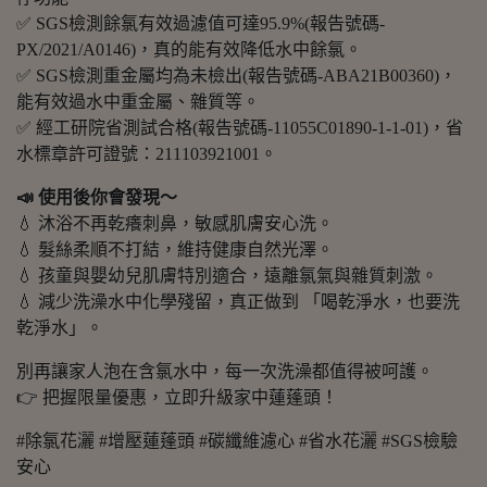
✅ SGS檢測餘氯有效過濾值可達95.9%(報告號碼-
PX/2021/A0146)，真的能有效降低水中餘氯。
✅ SGS檢測重金屬均為未檢出(報告號碼-ABA21B00360)，
能有效過水中重金屬、雜質等。
✅ 經工研院省測試合格(報告號碼-11055C01890-1-1-01)，省
水標章許可證號：211103921001。
📣 使用後你會發現～
💧 沐浴不再乾癢刺鼻，敏感肌膚安心洗。
💧 髮絲柔順不打結，維持健康自然光澤。
💧 孩童與嬰幼兒肌膚特別適合，遠離氯氣與雜質刺激。
💧 減少洗澡水中化學殘留，真正做到 「喝乾淨水，也要洗
乾淨水」。
別再讓家人泡在含氯水中，每一次洗澡都值得被呵護。
👉 把握限量優惠，立即升級家中蓮蓬頭！
#除氯花灑 #增壓蓮蓬頭 #碳纖維濾心 #省水花灑 #SGS檢驗
安心