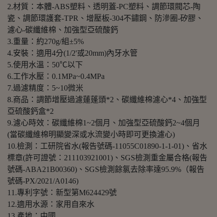
2.材質：本體-ABS塑料、透明蓋-PC塑料、調節環閥芯-陶
瓷、調節環護套-TPR、增壓板-304不鏽鋼、防滲圈-矽膠、
濾心-碳纖維棉、加強型亞硫酸鈣
3.重量：約270g/組±5%
4.安裝：適用4分(1/2'或20mm)內牙水管
5.使用水溫：50℃以下
6.工作水壓：0.1MPa~0.4MPa
7.過濾精度：5~10微米
8.商品：調節增壓過濾蓮蓬頭*2、碳纖維棉濾心*4、加強型
亞硫酸鈣盒*2
9.濾心時效：碳纖維棉1~2個月、加強型亞硫酸鈣2~4個月
(當碳纖維棉明顯變深或水流變小時即可更換濾心)
10.檢測：工研院省水(報告號碼-11055C01890-1-1-01)、省水
標章(許可證號：211103921001)、SGS檢測重金屬合格(報告
號碼-ABA21B00360)、SGS檢測餘氯去除率達95.9%（報告
號碼-PX/2021/A0146)
11.專利字號：新型第M624429號
12.適用水源：家用自來水
13.產地：中國