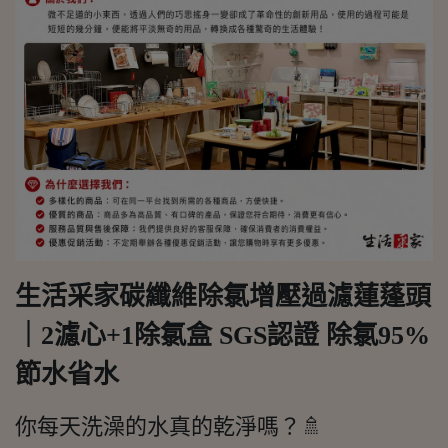
生活采家碳纖維除氯增壓過濾蓮蓬頭
｜2濾心+1除氯盒 SGS認證 除氯95%
節水省水
你每天洗澡的水真的乾淨嗎？🚿