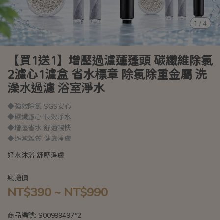
1
/
4
【買1送1】增壓過濾蓮蓬頭 碳纖維除氯
2濾心1濾盒 省水標章 除氯除重金屬 洗
澡水過濾 浴室淨水
◆強效除氯 SGS安心
◆碳纖濾心 長效淨水
◆增壓省水 舒適暢快
◆過濾雜質 健康淨膚
好水沐浴 舒壓淨膚
瘋搶價
NT$390
~
NT$990
商品編號:
S00999497*2