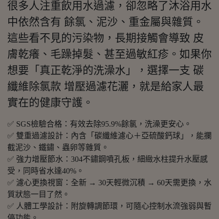
很多人注重飲用水過濾，卻忽略了沐浴用水
中依然含有 餘氯、泥沙、重金屬與雜質。
這些看不見的污染物，長期接觸會導致 皮
膚乾癢、毛躁掉髮、甚至過敏紅疹。如果你
想要「真正乾淨的洗澡水」，選擇一支 碳
纖維除氯款 增壓過濾花灑，就是給家人最
實在的健康守護。
✅ SGS檢驗合格：有效去除95.9%餘氯，洗澡更安心。
✅ 雙重過濾設計：內含「碳纖維濾心＋亞硫酸鈣球」，能攔
截泥沙、鐵鏽、蟲卵等雜質。
✅ 強力增壓節水：304不鏽鋼噴孔板，細緻水柱提升水壓感
受，同時省水達40%。
✅ 濾心更換視窗：全新 → 30天輕微沉積 → 60天需更換，水
質狀態一目了然。
✅ 人體工學設計：附旋轉調節環，可隨心控制水流強弱與暫
停功能。