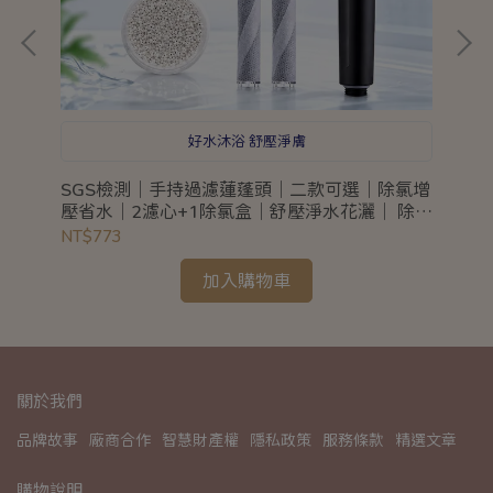
好水沐浴 舒壓淨膚
6
SGS檢測｜手持過濾蓮蓬頭｜二款可選｜除氯增
蓮
壓省水｜2濾心+1除氯盒｜舒壓淨水花灑｜ 除氯
95% 節水省水
NT$773
NT
加入購物車
關於我們
品牌故事
廠商合作
智慧財產權
隱私政策
服務條款
精選文章
購物說明