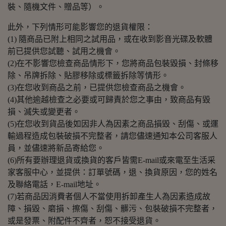
裝、隨機文件、贈品等）。
此外，下列情形可能影響您的退貨權限：
(1) 隨商品已附上相同之試用品，或在收到影音光碟及軟體
前已提供您試聽、試用之機會。
(2)在不影響您檢查商品情形下，您將商品包裝毀損、封條移
除、吊牌拆除、貼膠移除或標籤拆除等情形。
(3)在您收到商品之前，已提供您檢查商品之機會。
(4)其他逾越檢查之必要或可歸責於您之事由，致商品有毀
損、滅失或變更者。
(5)在您收到貨品後如因非人為因素之商品損毀、刮傷、或運
輸過程造成包裝破損不完整者，請您儘速通知本公司客服人
員，並儘速將新品寄給您。
(6)所有要辦理退貨或換貨的客戶皆需E-mail或來電至生活采
家客服中心，並提供：訂單號碼，退、換貨原因，您的姓名
及聯絡電話，E-mail地址。
(7)若商品因消費者個人不當使用拆卸產生人為因素造成故
障、損毀、磨損、擦傷、刮傷、髒污、包裝破損不完整者，
或是發票、附配件不齊者，恕不接受退貨。