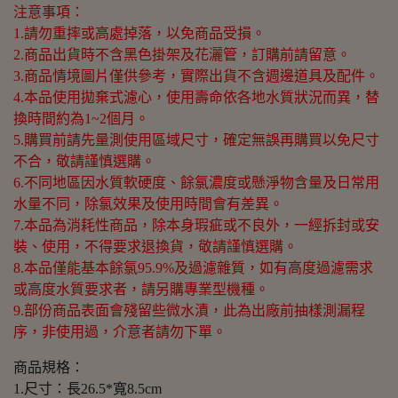
注意事項：
1.請勿重摔或高處掉落，以免商品受損。
2.商品出貨時不含黑色掛架及花灑管，訂購前請留意。
3.商品情境圖片僅供參考，實際出貨不含週邊道具及配件。
4.本品使用拋棄式濾心，使用壽命依各地水質狀況而異，替
換時間約為1~2個月。
5.購買前請先量測使用區域尺寸，確定無誤再購買以免尺寸
不合，敬請謹慎選購。
6.不同地區因水質軟硬度、餘氯濃度或懸淨物含量及日常用
水量不同，除氯效果及使用時間會有差異。
7.本品為消耗性商品，除本身瑕疵或不良外，一經拆封或安
裝、使用，不得要求退換貨，敬請謹慎選購。
8.本品僅能基本餘氯95.9%及過濾雜質，如有高度過濾需求
或高度水質要求者，請另購專業型機種。
9.部份商品表面會殘留些微水漬，此為出廠前抽樣測漏程
序，非使用過，介意者請勿下單。
商品規格：
1.尺寸：長26.5*寬8.5cm