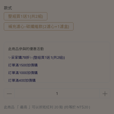
款式
整組買1送1(共2組)
補充濾心-碳纖維款(2濾心+1濾盒)
此商品參與的優惠活動
✨采家購78折✨(整組買1送1(共2組))
訂單滿1500加價購
訂單滿1000加價購
訂單滿400加價購
滿1588送手提加厚保溫袋乙個
滿888送矽膠彈力打蛋器乙支
此商品 「 最高 」可以折抵紅利
20
點 (約等於
NT$20
)