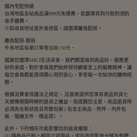
國內宅配快遞
台灣地區全站商品滿999元免運費，若選擇貨到付款則須酌
收手續費。
※如收貨地址是外島地區，請選擇離島配送。
離島配送-郵局
外島地區每筆訂單需加收150元。
感謝您選擇SHCJ生活采家，我們期望做到商品好，服務更
好的承諾，對於會員我們始終保持顧客至上的服務精神，讓
每位會員都能買得開心用的安心，享受每一次愉快的購物經
驗。
根據消費者保護法之規定， 店家將提供您享有商品到貨七
天猶豫期隨時解約退貨之權益，但提醒您注意，商品退貨時
必須為全新狀態且完整包裝 ( 包含主商品、附件、內外包
裝、隨機文件、贈品等）。
此外，下列情形可能影響您的退貨權限：
(1) 隨商品已附上相同之試用品，或在收到影音光碟及軟體