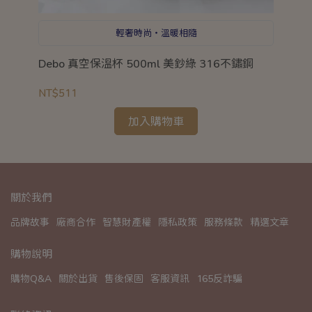
輕奢時尚‧溫暖相隨
Debo 真空保溫杯 500ml 美鈔綠 316不鏽鋼
惜
3
NT$511
NT
加入購物車
關於我們
品牌故事
廠商合作
智慧財產權
隱私政策
服務條款
精選文章
購物說明
購物Q&A
關於出貨
售後保固
客服資訊
165反詐騙