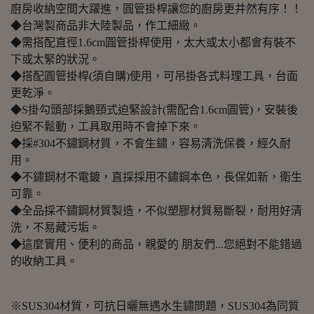
廚房收納空間大躍進，圓管掛桿讓您的廚房更井然有序！！
◆台灣製商品非大陸製品，作工細緻。
◆需搭配直徑1.6cm圓管掛桿使用，太大或太小都會有裝不
下或太緊的狀況。
◆搭配圓管掛桿(須自購)使用，可吊掛各式料理工具，台面
更乾淨。
◆S掛勾頭部採鵝頸式迫緊設計(需配合1.6cm圓管)，安裝後
迫緊不鬆動，工具取用時不會掉下來。
◆採#304不鏽鋼材質，不會生鏽，容易清洗保養，經久耐
用。
◆不鏽鋼材不電鍍，直採採用不鏽鋼本色，長保如新，衛生
可靠。
◆全品採不鏽鋼材質製造，不似塑膠材質易斷裂，耐用好清
洗，不易藏污垢。
◆這麼實用、便利的商品，親愛的 朋友們...您絕對不能錯過
的收納工具。
※SUS304材質，可抗日曬無遇水生鏽問題，SUS304為同質