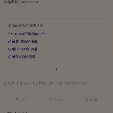
商品編號:
S00999254
此商品參與的優惠活動
✨SUS304不鏽鋼架8折✨
訂單滿1500加價購
訂單滿1000加價購
訂單滿400加價購
滿1588送手提加厚保溫袋乙個
滿888送矽膠彈力打蛋器乙支
此商品 「 最高 」可以折抵紅利
14
點 (約等於
NT$14
)
商品介紹
規格說明
運送方式