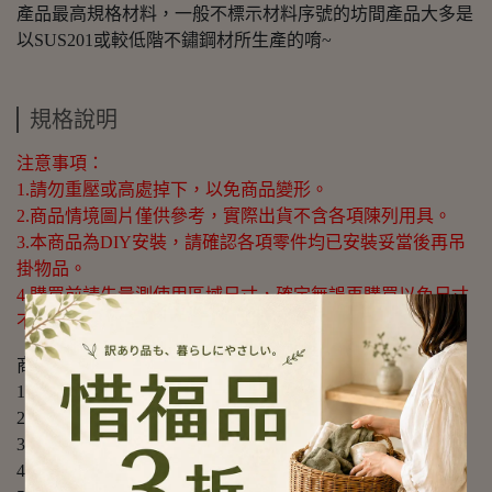
產品最高規格材料，一般不標示材料序號的坊間產品大多是
以SUS201或較低階不鏽鋼材所生產的唷~
規格說明
注意事項：
1.請勿重壓或高處掉下，以免商品變形。
2.商品情境圖片僅供參考，實際出貨不含各項陳列用具。
3.本商品為DIY安裝，請確認各項零件均已安裝妥當後再吊
掛物品。
4.購買前請先量測使用區域尺寸，確定無誤再購買以免尺寸
不合，敬請謹慎選購。
商品規格：
1.尺寸：總長約7.5cm
2.材質：#304(18-8)不鏽鋼
3.重量：約11g(入)
4.產地：台灣