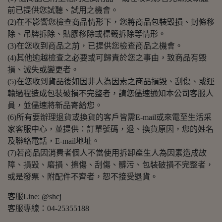
前已提供您試聽、試用之機會。
(2)在不影響您檢查商品情形下，您將商品包裝毀損、封條移
除、吊牌拆除、貼膠移除或標籤拆除等情形。
(3)在您收到商品之前，已提供您檢查商品之機會。
(4)其他逾越檢查之必要或可歸責於您之事由，致商品有毀
損、滅失或變更者。
(5)在您收到貨品後如因非人為因素之商品損毀、刮傷、或運
輸過程造成包裝破損不完整者，請您儘速通知本公司客服人
員，並儘速將新品寄給您。
(6)所有要辦理退貨或換貨的客戶皆需E-mail或來電至生活采
家客服中心，並提供：訂單號碼，退、換貨原因，您的姓名
及聯絡電話，E-mail地址。
(7)若商品因消費者個人不當使用拆卸產生人為因素造成故
障、損毀、磨損、擦傷、刮傷、髒污、包裝破損不完整者，
或是發票、附配件不齊者，恕不接受退貨。
客服Line: @shcj
客服專線：04-25355188