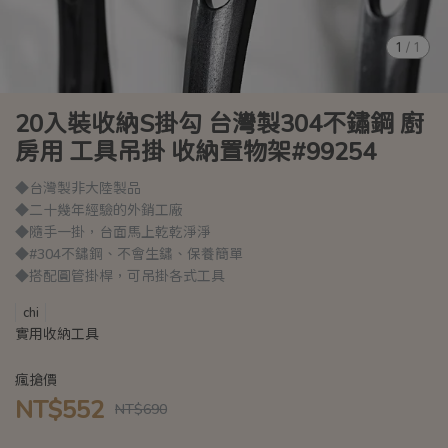
1
/
1
20入裝收納S掛勾 台灣製304不鏽鋼 廚
房用 工具吊掛 收納置物架#99254
◆台灣製非大陸製品
◆二十幾年經驗的外銷工廠
◆隨手一掛，台面馬上乾乾淨淨
◆#304不鏽鋼、不會生鏽、保養簡單
◆搭配圓管掛桿，可吊掛各式工具
chi
實用收納工具
瘋搶價
NT$552
NT$690