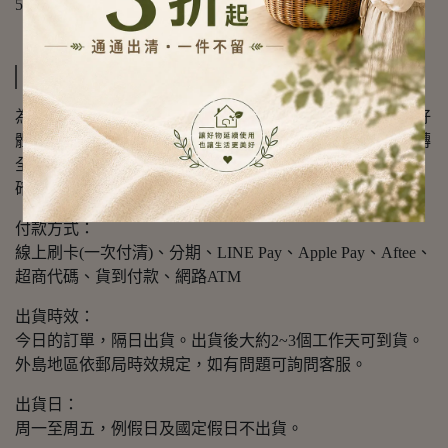
5.商品：S掛勾*20入
運送方式
為確保商品的運送以及時效，同時希望帶給會員購物的良好
體驗，我們與下列各快遞物流公司配合，提供快件商品流轉
全過程，全環節的資訊監控、跟踪、査詢及資源調度工作，
確保每一件訂單的服務質量。
付款方式：
線上刷卡(一次付清)、分期、LINE Pay、Apple Pay、Aftee、
超商代碼、貨到付款、網路ATM
出貨時效：
今日的訂單，隔日出貨。出貨後大約2~3個工作天可到貨。
外島地區依郵局時效規定，如有問題可詢問客服。
出貨日：
周一至周五，例假日及國定假日不出貨。