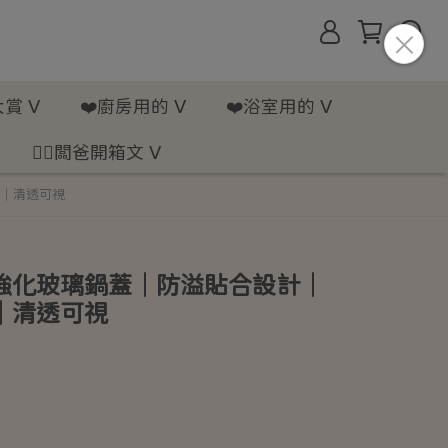
賞 ᐯ
❤️廚房用的 ᐯ
❤️浴室用的 ᐯ
💁‍♂️闆爸開箱文 ᐯ
｜清透可視
強化玻璃鍋蓋｜防溢貼合設計｜
｜清透可視