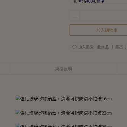
訂單滿400加價購
滿1588送手提加厚保溫袋乙個
滿888送矽膠彈力打蛋器乙支
加入購物車
加入最愛
此商品 「 最高
規格說明