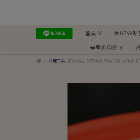
首頁 ᐯ
🌟NEW
❤️居家用的 ᐯ

料理工具
,
首頁商品
,
各式鍋具
,
料理工具
,
做飯要用