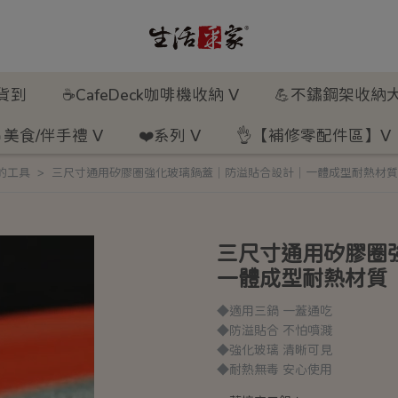
新貨到
☕CafeDeck咖啡機收納 ᐯ
💪不鏽鋼架收納大
美食/伴手禮 ᐯ
❤️系列 ᐯ
👌【補修零配件區】ᐯ
的工具
三尺寸通用矽膠圈強化玻璃鍋蓋｜防溢貼合設計｜一體成型耐熱材質
三尺寸通用矽膠圈
一體成型耐熱材質
◆適用三鍋 一蓋通吃
◆防溢貼合 不怕噴濺
◆強化玻璃 清晰可見
◆耐熱無毒 安心使用