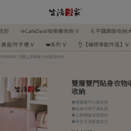
新貨到
☕CafeDeck咖啡機收納 ᐯ
💪不鏽鋼架收納大
美食/伴手禮 ᐯ
❤️系列 ᐯ
👌【補修零配件區】ᐯ
衣物收納架 防塵上掀開蓋 分格整理收納
雙層雙門貼身衣物收
收納
◆雙層雙門分類收納
◆貼身衣物不再亂跑
◆上掀開蓋拿取更快
◆粉色可視桌面加分