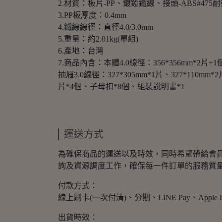
2.材質：板片-PP、鍍錏鐵線、接頭-ABS#475
3.PP板厚度：0.4mm
4.鐵線線徑：直徑4.0/3.0mm
5.重量：約2.01kg(單組)
6.產地：台灣
7.商品內含：本體4.0線徑：356*356mm*2片+1
抽屜3.0線徑：327*305mm*1片、327*110
片*4個、子母扣*8個、組裝說明書*1
運送方式
為確保商品的運送以及時效，同時希望帶給會
詢及資源調度工作，確保每一件訂單的服務質
付款方式：
線上刷卡(一次付清)、分期、LINE Pay、Appl
出貨時效：