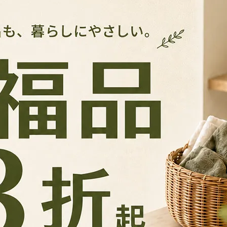
可分類放置內褲、襪子、小瓶罐，拿取更直覺。
不用一直挪，日常使用更順手。
透明盒更好找，也比完全外露更有整齊感。
在化妝台或桌面，可收納保養品、香氛瓶、小瓶耗材。
成，適合想快速整理、不想花太多時間組裝的人。
耐用度絶對值得您信賴。
；現在每一類都有固定位置，打開就能看到。