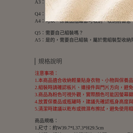
A3：可以，只要尺寸符合，臥室衣櫃內都可收
Q4：可以拿來收保養品嗎？
A4：可以，保養品瓶罐都可收納，收納前留
Q5：需要自己組裝嗎？
A5：是的，需要自已組裝，屬於需組裝型收納
規格說明
注意事項：
1.本商品適合收納輕量貼身衣物、小物與保養
2.組裝時請確認板片、連接件與門片方向，避
3.商品為粉色可視外觀，實際顏色可能因螢幕
4.放置保養品或瓶罐時，建議先確認瓶身高度
5.清潔時建議以乾布或微濕布擦拭，避免使用
商品規格：
1.尺寸：約W39.7*L37.3*H29.5cm