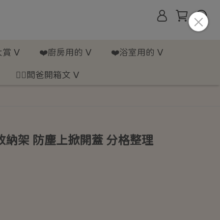
賞 ᐯ
❤️廚房用的 ᐯ
❤️浴室用的 ᐯ
💁‍♂️闆爸開箱文 ᐯ
納架 防塵上掀開蓋 分格整理