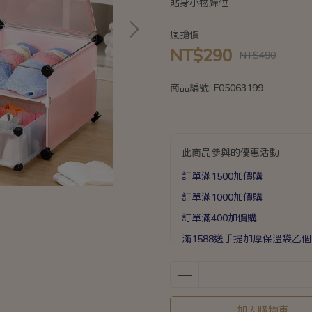
貼身小物歸位
瘋搶價
NT$290
NT$490
商品編號:
F05063199
此商品參與的優惠活動
訂單滿1500加價購
訂單滿1000加價購
訂單滿400加價購
滿1588送手提加厚保溫袋乙個
滿888送矽膠彈力打蛋器乙支
加入購物車