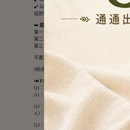
✔️ 以前保養品散在桌上，看起來很雜；現在
這款收納架不是只讓東西「放進去」，而是讓你
➡️ 這款最適合三種人：
第一，貼身衣物常常找不到的人。
第二，化妝台、桌面小物太多的人。
第三，租屋、宿舍、衣櫃空間不大，但想要快
不要再讓小物慢慢吃掉你的生活空間。把貼身衣
#貼身衣物收納 #內衣內褲收納 #化妝台收納 #
📣 FAQ｜常見問答
Q1：這款適合收納哪些物品？
A1：適合收納內衣、內褲、襪子、小毛巾、保
Q2：上層和下層都能打開嗎？
A2：可以哦，上掀可開蓋，前方也有開門設計
Q3：可以放在衣櫃裡使用嗎？