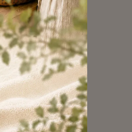
乾淨。🌷
，也更像一個有秩序的家。🧺