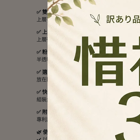
✅ 雙層雙門設計
上層可放內衣、襪子、毛巾或常用小物；下層
✅ 上掀開蓋＋前方開門
上層從上方拿，下層從前方拿，不用一直翻、
✅ 粉色可視外觀
半透明粉色設計，內容物大致可辨識，比全不
✅ 適合多場景使用
放在臥室衣櫃，可整理內衣、內褲、襪子；放
✅ 快速組裝 SO EASY
組裝步驟說明，結構由板片、連接件與門片組
✅ 附專利證書及測試報告
專利證書與測試報告資訊，商品品質、結構、
🌿 使用後你會發現...
✔️ 以前貼身衣物塞在抽屜裡，拿一件亂一區