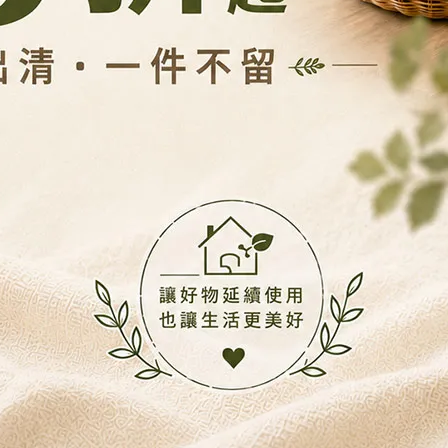
一瓶一格集中收好，台面立刻乾淨。
的日常動線變順：早上拿衣物更快、晚上保養更順、房間視覺更
速整理的人。
物、保養品、襪子、小瓶罐集中歸位，房間會立刻看起來更舒服
臥室收納 #生活采家
養品瓶罐、香氛瓶、桌面小物與日常耗材。
，方便分層拿取物品，門板可視狀況安裝或不安裝。