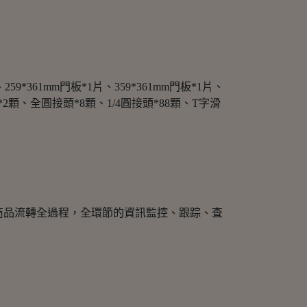
259*361mm門板*1片、359*361mm門板*1片、
拉頭*2顆、全圓接頭*8顆、1/4圓接頭*88顆、T字滑
商品流轉全過程，全環節的資訊監控、跟踪、査