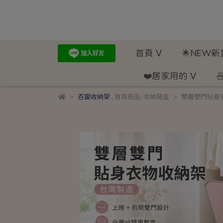
首頁 ᐯ
🌟NEW
❤️居家用的 ᐯ

百變收納架
,
首頁商品
,
收納箱盒
雙層雙門貼身