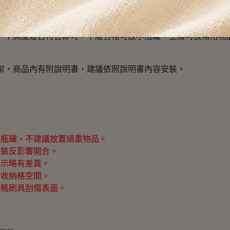
納，適合整理貼身衣物、襪子與小件衣物。
意一下高度是否符合即可，下層分格可放小瓶罐，上層可放常用物
架，商品內有附說明書，建議依照說明書內容安裝。
品瓶罐，不建議放置過重物品。
免裝反影響開合。
顯示略有差異。
與收納格空間。
粗糙刷具刮傷表面。