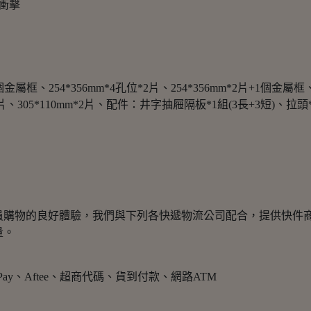
耐衝擊
個金屬框、254*356mm*4孔位*2片、254*356mm*2片+1個金屬框、
mm*2片、305*110mm*2片、配件：井字抽屜隔板*1組(3長+3短)、
員購物的良好體驗，我們與下列各快遞物流公司配合，提供快件
量。
e Pay、Aftee、超商代碼、貨到付款、網路ATM