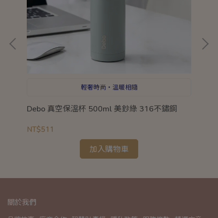
輕奢時尚‧溫暖相隨
Debo 真空保溫杯 500ml 美鈔綠 316不鏽鋼
惜
3
NT$511
NT
加入購物車
關於我們