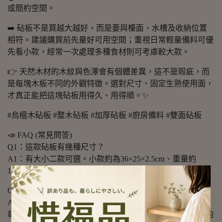
或簡約空間。
➡️ 砧板不是買越大越好，而是要與檯面、水槽及收納位置
相符。建議購買前先量好可用空間；重視日常輕量備料可優
先看小款，經常一次處理多種食材則可考慮較大款。
👉 天然木材的木紋與色澤會有個體差異，這不是瑕疵，而
是每塊木板不同的外觀特徵。選對尺寸、固定生熟使用面，
才真正能把這塊砧板用得久、用得順。✨
#烏檀木砧板 #整木砧板 #加厚砧板 #廚房備料 #雙面砧板
📣 FAQ (常見問答)
Q1：這款砧板有幾種尺寸？
A1：有大小二款可選。小款約為36×25×2.5cm、重量約
1648g；大款約為45×30×3cm、重量約2727g。
Q2：砧板是整木還是一般拼接板？
A2：整塊砧板為整木切割製作，板面可見自然連續木紋。
每塊木材天然色澤及紋路可能略有差異，實際外觀以收到的