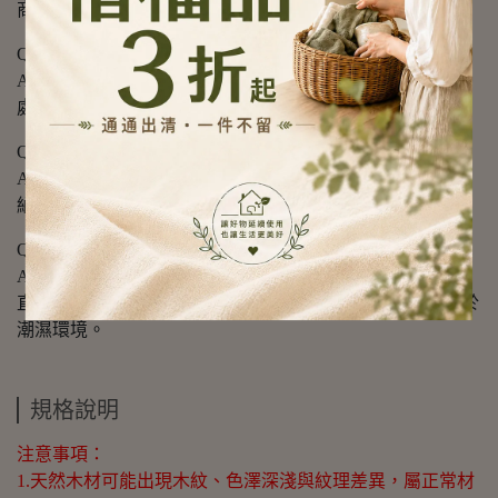
商品為準。
Q3：正反兩面都可以使用嗎？
A3：可以，雙面分用，可自行固定一面處理生食，另一面
處理熟食、蔬果或水果，使用後仍須分別清潔。
Q4：上方的金屬配件有什麼用途？
A4：304不鏽鋼提把，可用於拿取、移動、直立或吊掛收
納，清洗後較方便將砧板放置於通風處。
Q5：木砧板應該如何清洗與收納？
A5：使用時以清水及柔軟海綿清潔，擦除表面水份後，再
直立放置於通風處乾燥。避免長時間浸泡在水中或持續處於
潮濕環境。
規格說明
注意事項：
1.天然木材可能出現木紋、色澤深淺與紋理差異，屬正常材