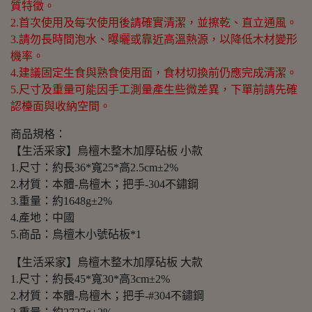
質特徵。
2.首次使用及每次使用後請確實清潔，並擦乾、直立通風。
3.請勿長時間泡水、曝曬或靠近高溫熱源，以降低木材變形
機率。
4.建議固定生食與熟食使用面，食材切換前仍應完成清潔。
5.尺寸及重量可能因手工測量產生些微差異，下單前請先確
認檯面與收納空間。
商品規格：
【生活采家】烏檀木整木加厚砧板 小款
1.尺寸：約長36*寬25*高2.5cm±2%
2.材質：本體-烏檀木；把手-304不鏽鋼
3.重量：約1648g±2%
4.產地：中國
5.商品：烏檀木小號砧板*1
【生活采家】烏檀木整木加厚砧板 大款
1.尺寸：約長45*寬30*高3cm±2%
2.材質：本體-烏檀木；把手-#304不鏽鋼