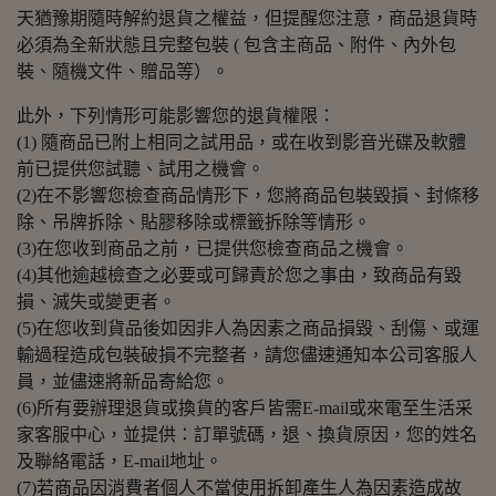
天猶豫期隨時解約退貨之權益，但提醒您注意，商品退貨時
必須為全新狀態且完整包裝 ( 包含主商品、附件、內外包
裝、隨機文件、贈品等）。
此外，下列情形可能影響您的退貨權限：
(1) 隨商品已附上相同之試用品，或在收到影音光碟及軟體
前已提供您試聽、試用之機會。
(2)在不影響您檢查商品情形下，您將商品包裝毀損、封條移
除、吊牌拆除、貼膠移除或標籤拆除等情形。
(3)在您收到商品之前，已提供您檢查商品之機會。
(4)其他逾越檢查之必要或可歸責於您之事由，致商品有毀
損、滅失或變更者。
(5)在您收到貨品後如因非人為因素之商品損毀、刮傷、或運
輸過程造成包裝破損不完整者，請您儘速通知本公司客服人
員，並儘速將新品寄給您。
(6)所有要辦理退貨或換貨的客戶皆需E-mail或來電至生活采
家客服中心，並提供：訂單號碼，退、換貨原因，您的姓名
及聯絡電話，E-mail地址。
(7)若商品因消費者個人不當使用拆卸產生人為因素造成故