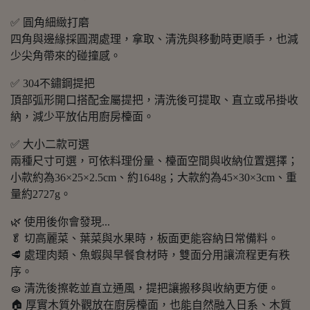
✅ 圓角細緻打磨
四角與邊緣採圓潤處理，拿取、清洗與移動時更順手，也減
少尖角帶來的碰撞感。
✅ 304不鏽鋼提把
頂部弧形開口搭配金屬提把，清洗後可提取、直立或吊掛收
納，減少平放佔用廚房檯面。
✅ 大小二款可選
兩種尺寸可選，可依料理份量、檯面空間與收納位置選擇；
小款約為36×25×2.5cm、約1648g；大款約為45×30×3cm、重
量約2727g。
🌿 使用後你會發現...
🥬 切高麗菜、葉菜與水果時，板面更能容納日常備料。
🥩 處理肉類、魚蝦與早餐食材時，雙面分用讓流程更有秩
序。
🧽 清洗後擦乾並直立通風，提把讓搬移與收納更方便。
🏠 厚實木質外觀放在廚房檯面，也能自然融入日系、木質