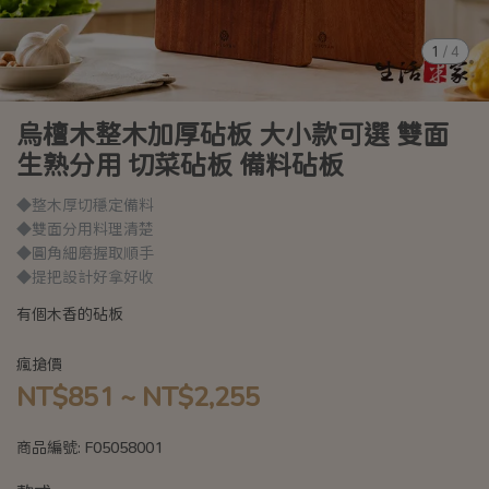
1
/
4
烏檀木整木加厚砧板 大小款可選 雙面
生熟分用 切菜砧板 備料砧板
◆整木厚切穩定備料
◆雙面分用料理清楚
◆圓角細磨握取順手
◆提把設計好拿好收
有個木香的砧板
瘋搶價
NT$851
~
NT$2,255
商品編號:
F05058001