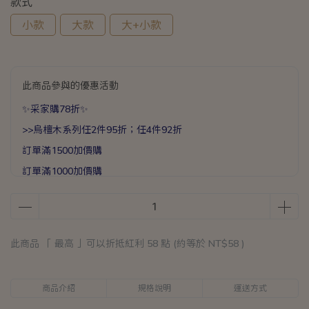
款式
小款
大款
大+小款
此商品參與的優惠活動
✨采家購78折✨
>>烏檀木系列任2件95折；任4件92折
訂單滿1500加價購
訂單滿1000加價購
訂單滿400加價購
滿1588送手提加厚保溫袋乙個
滿888送矽膠彈力打蛋器乙支
此商品 「 最高 」可以折抵紅利
58
點 (約等於
NT$58
)
商品介紹
規格說明
運送方式