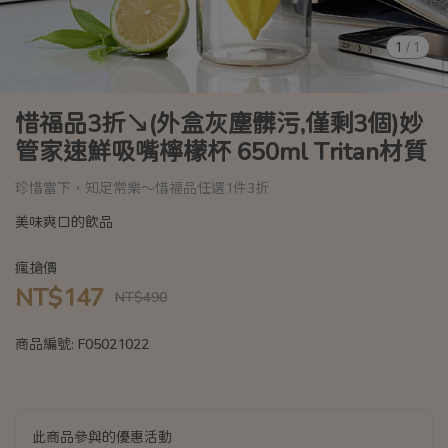
1
/
1
惜福品3折↘(外盒灰塵髒污,僅剩3個)妙
管家速鮮吸嘴檸檬杯 650ml Tritan材質
珍惜當下，知足常樂～惜福品任選1件3折
美味爽口的飲品
瘋搶價
NT$147
NT$490
商品編號:
F05021022
此商品參與的優惠活動