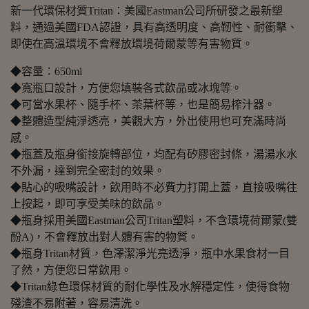
新一代環保材質Tritan：美國Eastman公司所研發之最新塑
料，通過美國FDA認證，具有高透明度、高靭性、耐衝擊、
即使在高溫環境不會釋放環境荷爾蒙等有害物質。
◆容量：650ml
◆寬瓶口設計，方便您填裝各式飲品或冰塊等。
◆可當水果杯、隨手杯、茶葉杯等，也是簡易榨汁器。
◆整體造型純淨透亮，美觀大方，外出使用也可充滿時尚
感。
◆瓶蓋及瓶身銜接旋轉部位，均配有矽膠密封條，湯湯水水
不外漏，達到完全密封的效果。
◆貼心的吸嘴設計，飲用時不必費力打開上蓋，直接吸嘴往
上按起，即可享受美味的飲品。
◆瓶身採用美國Eastman公司Tritan塑料，不含環境荷爾蒙(雙
酚A)，不會釋放出對人體有害的物質。
◆瓶身Tritan材質，色澤潔淨光亮透淨，瓶中水果食材一目
了然，方便您日常飲用。
◆Tritan綠色環保材質的耐化學性及水解穩定性，使得食物
殘渣不易附著，容易清洗。