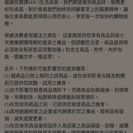
感謝您選擇SHCJ生活采家，我們期望做到商品好，服務更
好的承諾，對於會員我們始終保持顧客至上的服務精神，讓
每位會員都能買得開心用的安心，享受每一次愉快的購物經
驗。
根據消費者保護法之規定， 店家將提供您享有商品到貨七
天猶豫期隨時解約退貨之權益，但提醒您注意，商品退貨時
必須為全新狀態且完整包裝 ( 包含主商品、附件、內外包
裝、隨機文件、贈品等）。
此外，下列情形可能影響您的退貨權限：
(1) 隨商品已附上相同之試用品，或在收到影音光碟及軟體
前已提供您試聽、試用之機會。
(2)在不影響您檢查商品情形下，您將商品包裝毀損、封條移
除、吊牌拆除、貼膠移除或標籤拆除等情形。
(3)在您收到商品之前，已提供您檢查商品之機會。
(4)其他逾越檢查之必要或可歸責於您之事由，致商品有毀
損、滅失或變更者。
(5)在您收到貨品後如因非人為因素之商品損毀、刮傷、或運
輸過程造成包裝破損不完整者，請您儘速通知本公司客服人