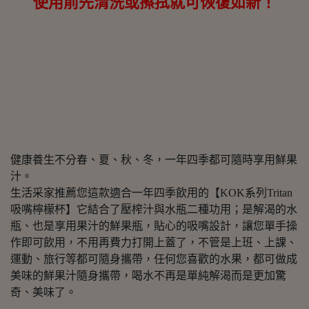
使用前先清洗或擦拭就可恢復如新！
健康養生不分春、夏、秋、冬，一年四季都可隨時享用鮮果
汁。
生活采家推薦您這款適合一年四季飲用的【KOK系列Tritan
吸嘴檸檬杯】它結合了壓榨汁與水瓶二種功用；是解渴的水
瓶、也是享用果汁的鮮果瓶，貼心的吸嘴設計，讓您單手操
作即可飲用，不用再費力打開上蓋了，不管是上班、上課、
運動、旅行等都可隨身攜帶，任何您喜歡的水果，都可做成
美味的鮮果汁隨身攜帶，喝水不再是單純解渴而是更加驚
奇、美味了。