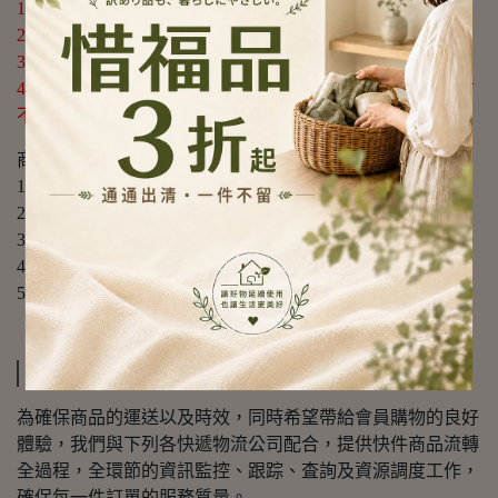
1.請勿硬物重擊或高處掉落，以免商品受損。
2.首次使用時可先用清水或中性清潔劑清洗後再使用。
3.商品情境圖片僅供參考，實際出貨不含週邊道具及配件。
4.購買前請先量測使用區域尺寸，確定無誤再購買以免尺寸
不合，敬請謹慎選購。
商品規格：
1.尺寸：約W8*L8*H24.5cm
2.容量：650ml
3.材質：Tritan、矽膠、PP及AS塑料
4.重量：約257g(入)
5.產地：中國
運送方式
為確保商品的運送以及時效，同時希望帶給會員購物的良好
體驗，我們與下列各快遞物流公司配合，提供快件商品流轉
全過程，全環節的資訊監控、跟踪、査詢及資源調度工作，
確保每一件訂單的服務質量。