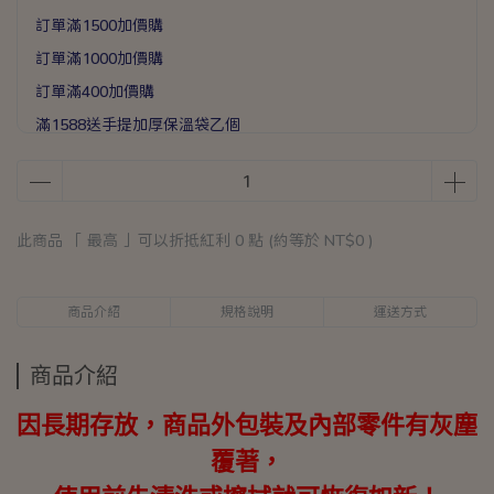
訂單滿1500加價購
訂單滿1000加價購
訂單滿400加價購
滿1588送手提加厚保溫袋乙個
滿888送矽膠彈力打蛋器乙支
此商品 「 最高 」可以折抵紅利
0
點 (約等於
NT$0
)
商品介紹
規格說明
運送方式
商品介紹
因長期存放，商品外包裝及內部零件有灰塵
覆著，