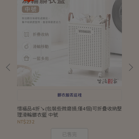
髒衣服丟這裡
分
惜福品4折↘(包裝些微磨損,僅4個)可折疊收納整
惜
理滑輪髒衣籃 中號
鮮盒
NT$232
NT
已售完