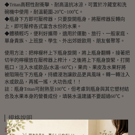
◆Tritan高靭性耐衝擊、耐高溫抗冰涼，可置於冷藏室和洗
碗機中使用，耐溫範圍-20℃~100℃。
◆瓶身下方即可壓榨器，只要旋開瓶身，將壓榨器反轉向
上，即可壓榨各式富含水份的水果。
◆體積輕巧，便利好攜帶，適用於運動、旅行、一般家庭、
單身貴族、上班旋、學生、外出郊遊飲用、朋友餐聚等。
使用方法：把檸檬杯上下瓶身旋開，將上瓶身翻轉，接著把
切半的檸檬放在壓榨器上榨汁，之後將上下瓶身旋緊，打開
瓶口，注入水或飲品(水溫<60℃)，果肉、果皮及水果籽將
被阻隔在下方瓶身，持續浸泡讓飲品更具風味。轉一轉注入
水或飲品，再搖一搖，大功告成！！
註：瓶身Tritan可耐熱至100℃，但考慮到瓶身與其它塑材結
合及水果本身的營養成份，填裝水溫建議不要超過60℃。
規格說明
注意事項：