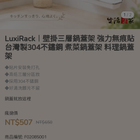
1
/
2
LuxiRack︱壁掛三層鍋蓋架 強力無痕貼
台灣製304不鏽鋼 煮菜鍋蓋架 料理鍋蓋
架
◆貼片安裝免打孔
◆高低三層分區放
◆採用304不鏽鋼
◆好清洗髒污不留
鍋蓋就放這裡
瘋搶價
NT$507
NT$650
商品編號:
F02085001