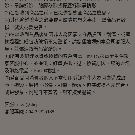
除、吊牌拆除、貼膠移除或標籤拆除等情形。
(3)在您收到商品之前，已提供您檢查商品之機會。
(4)其他逾越檢查之必要或可歸責於您之事由，致商品有毀
損、滅失或變更者。
(5)在您收到貨品後如因非人為因素之商品損毀、刮傷、或運
輸過程造成包裝破損不完整者，請您儘速通知本公司客服人
員，並儘速將新品寄給您。
(6)所有要辦理退貨或換貨的客戶皆需E-mail或來電至生活采
家客服中心，並提供：訂單號碼，退、換貨原因，您的姓名
及聯絡電話，E-mail地址。
(7)若商品因消費者個人不當使用拆卸產生人為因素造成故
障、損毀、磨損、擦傷、刮傷、髒污、包裝破損不完整者，
或是發票、附配件不齊者，恕不接受退貨。
客服Line: @shcj
客服專線：04-25355188