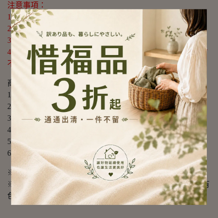
注意事項：
1.請勿重摔或高處掉落，以免商品受損。
2.請勿接近高溫或勿近火源處，以免商品受損。
3.商品情境圖片僅供參考，實際出貨不含週邊道具及配件。
4.購買前請先量測使用區域尺寸，確定無誤再購買以免尺寸
不合，敬請謹慎選購。
商品規格：
1.尺寸：貼片-約22*7.5cm；本體-約寬18*深13.5*高24.2cm
2.材質：本體-304不鏽鋼；貼片-PVC+無痕膠
3.重量：約270g/組(含貼片)
4.荷重：5~6kg(光滑平整牆面)
5.產地：台灣
6.適用：直徑18~40cm鍋蓋
※商品為人工丈量略有誤差，請以實品為準。
※網頁圖片因拍攝關係或螢幕設定不同而會與實際商品略有
色差，請以實際收到商品為準。