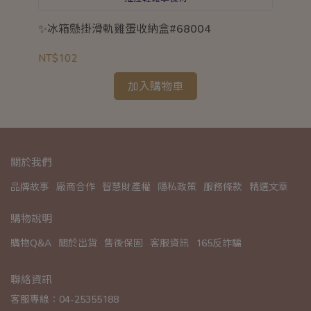
灣製
✨冰箱懸掛滑軌雞蛋收納盒#68004
C
格
NT$102
NT
加入購物車
關於我們
品牌故事
廠商合作
智慧財產權
隱私政策
服務條款
精選文章
購物說明
購物Q&A
關於出貨
售後保固
客服資訊
165反詐騙
聯絡資訊
客服專線：04-25355188