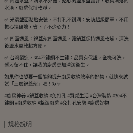
✅ 附瀝水盤，滴水不外露：貼心的瀝水盤設計，收集滴落的
水滴，廚房保持乾淨。
✅ 光滑壁面黏貼安裝，不打孔不鑽洞：安裝超級簡單，不用
擔心搞破壞，省下了不少心力！
✅ 四面通風：鍋蓋架四面通風，讓鍋蓋保持通風乾燥，清洗
後瀝水風乾超方便。
✅ 台灣製造，304不鏽鋼不生鏽：品質有保證，全機可洗，
髒污留不住，讓我的廚房更加清潔衛生。
如果你也想要一個能夠提升廚房收納效率的好物，就快來試
試「三層鍋蓋架」吧！💫✨
#廚房神器 #鍋蓋收納 #免打孔 #質感生活 #台灣製造 #304不
鏽鋼 #廚房收納 #整潔廚房 #免打孔安裝 #廚房好物
規格說明