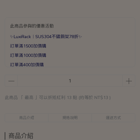
此商品參與的優惠活動
✨LuxiRack︱SUS304不鏽鋼架78折✨
訂單滿1500加價購
訂單滿1000加價購
訂單滿400加價購
滿1588送手提加厚保溫袋乙個
滿888送矽膠彈力打蛋器乙支
此商品 「 最高 」可以折抵紅利
13
點 (約等於
NT$13
)
商品介紹
規格說明
運送方式
商品介紹