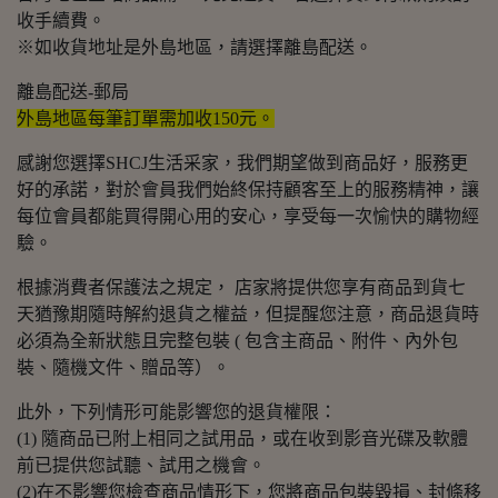
收手續費。
※如收貨地址是外島地區，請選擇離島配送。
離島配送-郵局
外島地區每筆訂單需加收150元。
感謝您選擇SHCJ生活采家，我們期望做到商品好，服務更
好的承諾，對於會員我們始終保持顧客至上的服務精神，讓
每位會員都能買得開心用的安心，享受每一次愉快的購物經
驗。
根據消費者保護法之規定， 店家將提供您享有商品到貨七
天猶豫期隨時解約退貨之權益，但提醒您注意，商品退貨時
必須為全新狀態且完整包裝 ( 包含主商品、附件、內外包
裝、隨機文件、贈品等）。
此外，下列情形可能影響您的退貨權限：
(1) 隨商品已附上相同之試用品，或在收到影音光碟及軟體
前已提供您試聽、試用之機會。
(2)在不影響您檢查商品情形下，您將商品包裝毀損、封條移