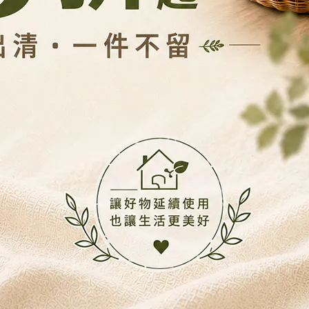
異的抗腐蝕性，並附有材質檢驗證明，正常居家環境使用下極難生鏽
桿，並配有固定套環防止滑動或脫落。
，能穩固夾持衣物同時減少壓痕，適合內衣與絲襪。
毛巾或厚重衣物也不會彎曲變形。
職人精工打造，品質遠超一般廉價進口品。
成危險。
鋼光澤持久。
心平衡。