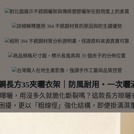
鏽鋼長方35夾曬衣架｜防風耐用・一次曬
曝曬，用沒多久就脆化斷裂嗎？這款長方晾曬衣
鏽困擾，更以「粗線徑」強化結構，即便掛滿濕