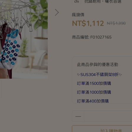
抗鏽耐用，曬衣首選
chi
瘋搶價
NT$1,112
NT$1,390
商品編號:
F01027165
此商品參與的優惠活動
✨SUS304不鏽鋼架8折✨
訂單滿1500加價購
訂單滿1000加價購
訂單滿400加價購
晾曬系列❤超值加價購❤
滿1588送手提加厚保溫袋乙個
滿888送矽膠彈力打蛋器乙支
加入購物車