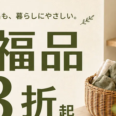
依然穩如泰山，不再擔心衣服飛到鄰居家。💨
勻且不易脫落，溫柔呵護纖細織物，不留醜陋夾痕。
通風更全面，乾得更快。☀️
的襪子、內衣與小方巾，是小坪數陽台的救星。
換一次崩壞的塑膠夾。每次收衣服時，手感依舊紮實如新，看著
。現在就升級你的家事效率，體驗台製工藝的長效魅力！
造 #居家收納 #防風曬架