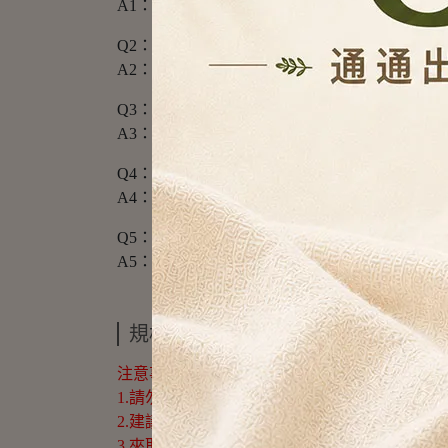
A1：本產品採用 304 不銹鋼材質，具備優
Q2：防風掛勾可以掛在多粗的桿子上？
A2：掛勾設計適用於直徑 4cm 以內的曬衣
Q3：夾子的夾力夠嗎？會不會傷到細緻衣物？
A3：採用一體成型線材結構，夾力適中且圓潤
Q4：35夾的載重能力如何？
A4：採用粗線徑設計，結構極度穩固，掛滿濕
Q5：請問產地在哪裡？
A5：本產品為正宗 MIT 台灣製造，由台灣
規格說明
注意事項：
1.請勿讓兒童攀爬或吊掛於曬衣架上，避免造
2.建議定期以清水擦拭表面積塵，可保持不銹
3.夾取過重物品時，請盡量對稱懸掛以保持重