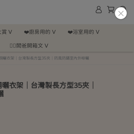
賞 ᐯ
❤️廚房用的 ᐯ
❤️浴室用的 ᐯ
💁‍♂️闆爸開箱文 ᐯ
鏽鋼曬衣架｜台灣製長方型35夾｜防風防鏽室內外晾曬
鋼曬衣架｜台灣製長方型35夾｜
曬