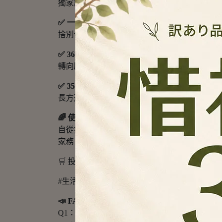
獨家設計掛勾套環，即便高樓層強風襲來，曬架
✅ 一體成型不銹鋼夾：
捨別傳統彈簧，夾子與主體一體成型，受力均
✅ 360度活動關節：
轉向順暢不卡頓，讓你隨心所欲調整曬衣角度，
✅ 35夾大容量配置：
長方形結構最優化空間利用，一次搞定全家人
🌈 使用後你會發現...
自從換了生活家曬衣架，你再也不用每半年更
家務，而是一種生活美學的實踐。🌿
🛒 投資一組好的曬衣架，勝過買十組消耗品
#生活家 #曬衣架推薦 #304不銹鋼 #MIT台灣製
📣 FAQ (常見問答)
Q1：這款曬衣架真的不會生鏽嗎？