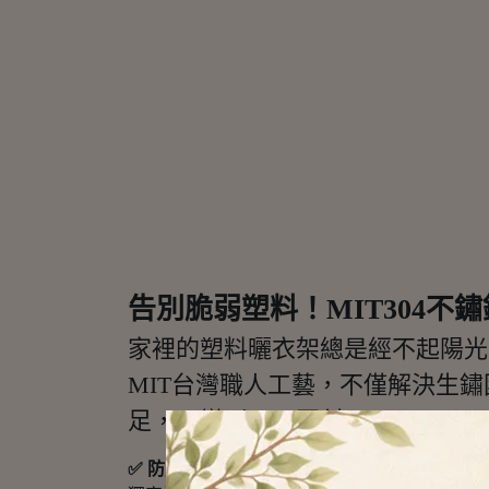
告別脆弱塑料！MIT304不
家裡的塑料曬衣架總是經不起陽光
MIT台灣職人工藝，不僅解決生
足，不變形、不歪斜。✨
✅ 防風固定套環：