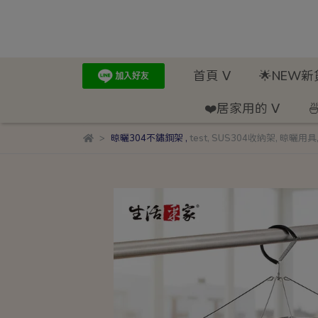
首頁 ᐯ
🌟NEW
❤️居家用的 ᐯ

晾曬304不鏽鋼架
,
test
,
SUS304收納架
,
晾曬用具