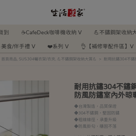
新貨到
☕CafeDeck咖啡機收納 ᐯ
💪不鏽鋼架收納大
美食/伴手禮 ᐯ
❤️系列 ᐯ
👌【補修零配件區】ᐯ
,
首頁商品
,
SUS304曬衣架/衣夾
,
💪不鏽鋼架收納大賞💪
耐用抗鏽304不
耐用抗鏽304不鏽
防風防鏽室內外晾
◆台灣製造，品質保證
◆304不鏽鋼，堅固防鏽
◆粗線線徑，承重升級
◆防風掛勾，穩固不落