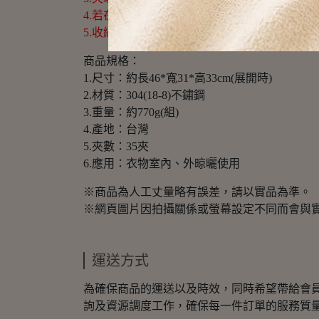
4.若在海濱地區使用，因鹽分較高，建議增加
5.收納時請避免與強酸或強鹼清潔劑接觸，防
商品規格：
1.尺寸：約長46*寬31*高33cm(展開時)
2.材質：304(18-8)不鏽鋼
3.重量：約770g(組)
4.產地：台灣
5.夾數：35夾
6.應用：衣物室內、外晾曬使用
※商品為人工丈量略有誤差，請以實品為準。
※網頁圖片因拍攝關係或螢幕設定不同而會與
運送方式
為確保商品的運送以及時效，同時希望帶給會
詢及資源調度工作，確保每一件訂單的服務質