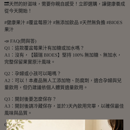
🔜天然的好滋味，需要你親自感受！立即選購，讓健康養成
從今天開始！
#健康果汁 #覆盆莓原汁 #無添加飲品 #天然無負擔 #BIOES
果汁
📣 FAQ(問與答)
Q1：這款覆盆莓果汁有加糖或加水嗎？
A1：沒有，【囍瑞 BIOES】堅持 100% 無加糖、無加水，
完整保留果實原汁風味。
Q2：孕婦或小孩可以喝嗎？
A2：可以！本產品無人工添加物、防腐劑，適合孕婦與兒
童飲用，但仍建議依個人體質適量飲用。
Q3：開封後要怎麼保存？
A3：開封後請冷藏保存，並於3天內飲用完畢，以確保最佳
風味與品質。
Q4：與一般100%果汁有何不同？