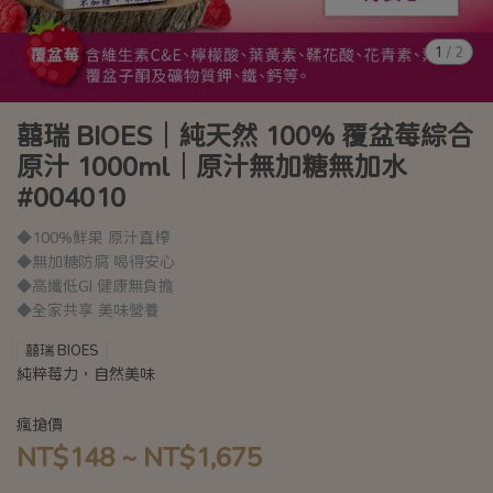
1
/
2
囍瑞 BIOES｜純天然 100% 覆盆莓綜合
原汁 1000ml｜原汁無加糖無加水
#004010
◆100%鮮果 原汁直榨
◆無加糖防腐 喝得安心
◆高纖低GI 健康無負擔
◆全家共享 美味營養
囍瑞 BIOES
純粹莓力，自然美味
瘋搶價
NT$148
~
NT$1,675