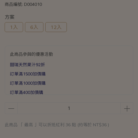
商品編號:
D004010
方案
1入
6入
12入
此商品參與的優惠活動
囍瑞天然果汁92折
訂單滿1500加價購
訂單滿1000加價購
訂單滿400加價購
滿1588送手提加厚保溫袋乙個
滿888送矽膠彈力打蛋器乙支
此商品 「 最高 」可以折抵紅利
36
點 (約等於
NT$36
)