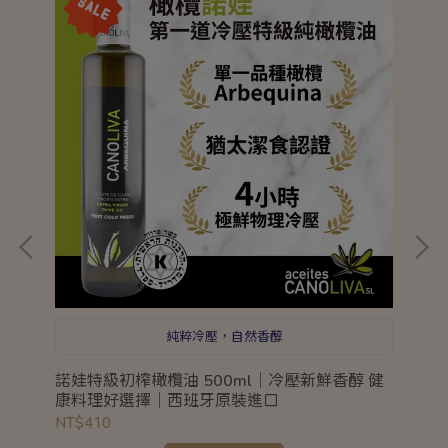
純粹冷壓，自然香醇
康清
諾娃特級初榨橄欖油 500ml｜冷壓新鮮香醇 健
萊
康料理好選擇｜西班牙原裝進口
耐
NT$410
NT