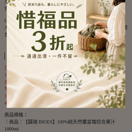
A4：【囍瑞 BIOES】採用全果直榨，非濃縮還原，營養更
完整，風味更接近新鮮水果。
Q5：產品有通過哪些認證？
A5：囍瑞柳橙汁符合 FSSC22000、ISO22000、HACCP 國際
食品安全標準，以及 CNS2377 國家標準。
規格說明
注意事項：
1.開封後請立即冷藏，並於3天內飲用完畢。
2.本產品為天然果汁，若有沉澱屬正常現象，飲用前請搖
勻。
3.對覆盆莓或莓果類過敏者，建議避免飲用。
4.請存放於陰涼處，避免陽光直射或高溫環境。
商品規格：
｜商品：【囍瑞 BIOES】100%純天然覆盆莓綜合果汁
1000ml