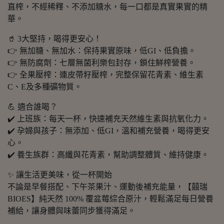
直榨，不經稀釋、不添加糖水，每一口都是真實果實的精
華。
🥤 3大堅持，喝得更安心！
👉 無加糖、無加水：保持果實原味，低GI、低負擔。
👉 無防腐劑：七層無菌利樂包封存，鎖住鮮榨營養。
👉 全果壓榨：連皮帶籽壓榨，完整保留花青素、維生素
C、E及多種礦物質。
💪 適合誰喝？
✔️ 上班族：每天一杯，快速補充天然維生素與抗氧化力。
✔️ 孕婦與孩子：無添加、低GI，溫和補充營養，喝得更安
心。
✔️ 養生族群：高纖與花青素，幫助調整體質、維持健康。
✨ 讓生活更美味，從一杯開始
不論是早餐搭配、下午茶果汁、運動後補充能量，【囍瑞
BIOES】純天然 100% 覆盆莓綜合原汁，輕鬆滿足每日營養
補給，讓身體與味蕾同步獲得滿足。