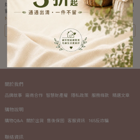
烘焙好物｜全矽膠包覆 刮刀
電動胡椒鹽研磨器︱胡椒研磨
蜜刷 打蛋器 ｜ 烘培調理工具
器︱玫瑰鹽研磨︱陶瓷磨芯︱
｜ 耐高溫矽膠｜防刮烘焙器具
粗細調節
NT$165
NT$590
選購
選購
關於我們
品牌故事
廠商合作
智慧財產權
隱私政策
服務條款
精選文章
購物說明
購物Q&A
關於出貨
售後保固
客服資訊
165反詐騙
聯絡資訊