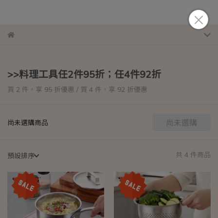
>>料理工具任2件95折；任4件92折
買 2 件，
享
95
折優惠
/
買 4 件，
享
92
折優惠
尚未選購
尚未選購商品
共 4 件商品
預設排序