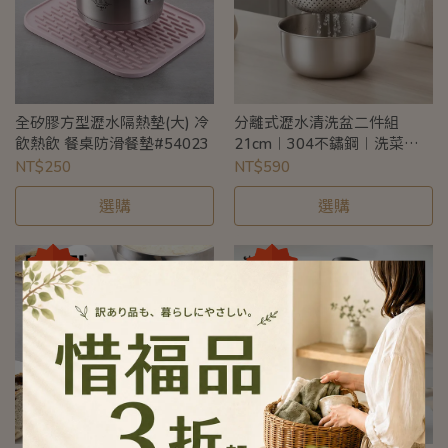
全矽膠方型瀝水隔熱墊(大) 冷
分離式瀝水清洗盆二件組
飲熱飲 餐桌防滑餐墊#54023
21cm︱304不鏽鋼︱洗菜籃
洗米盆︱刻度量杯盆︱導流嘴
NT$250
NT$590
設計
選購
選購