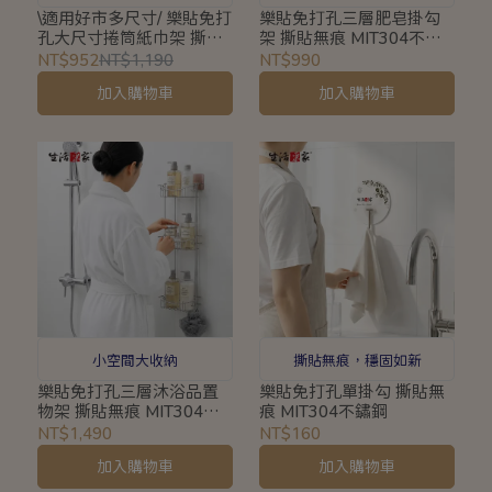
\適用好市多尺寸/ 樂貼免打
樂貼免打孔三層肥皂掛勾
孔大尺寸捲筒紙巾架 撕貼
架 撕貼無痕 MIT304不鏽
無痕 MIT304不鏽
鋼
NT$952
NT$1,190
NT$990
加入購物車
加入購物車
小空間大收納
撕貼無痕，穩固如新
樂貼免打孔三層沐浴品置
樂貼免打孔單掛勾 撕貼無
物架 撕貼無痕 MIT304不
痕 MIT304不鏽鋼
鏽鋼
NT$1,490
NT$160
加入購物車
加入購物車