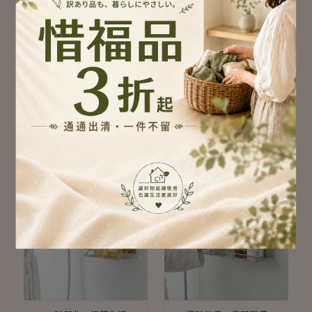
隨手一貼，空間變大
傘下乾爽，玄關日常
樂貼免打孔沐浴瓶罐置物
樂貼免打孔瀝水雨傘架 撕
架 撕貼無痕 MIT304不鏽
貼無痕 台灣製304不鏽鋼
鋼
NT$990
NT$712
NT$890
加入購物車
加入購物車