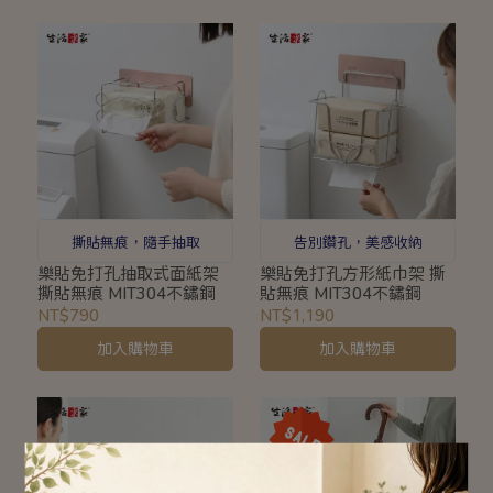
撕貼無痕，隨手抽取
告別鑽孔，美感收納
樂貼免打孔抽取式面紙架
樂貼免打孔方形紙巾架 撕
撕貼無痕 MIT304不鏽鋼
貼無痕 MIT304不鏽鋼
NT$790
NT$1,190
加入購物車
加入購物車