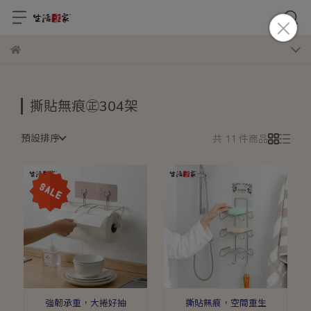
撕貼無痕㊣304架
預設排序
共 11 件商品
強韌承重，大捲好抽
撕貼無痕，空間重生