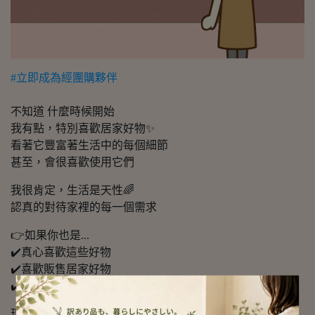
#立即成為經團購夥伴
不知道 什麼時候開始
我有點，特別喜歡居家好物✨
看著它豐富著生活中的每個細節
甚至，會很喜歡使用它們
我很肯定，生活是天性🌈
認真的對待家裡的每一個需求
👉如果你也是...
✔️真心喜歡這些好物
✔️喜歡販售居家好物
✔️已經在做這件事了
現在不用煩惱了