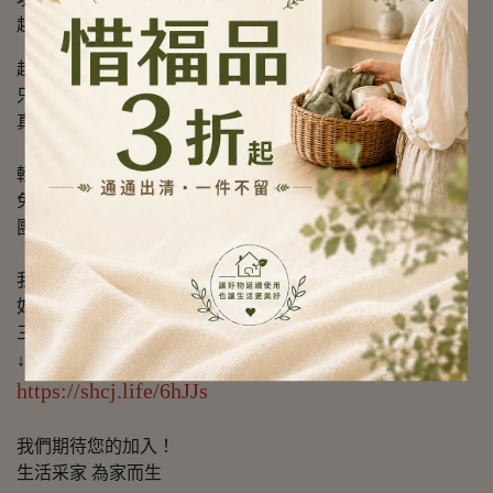
趕快加入🔜生活采家團主群的行列
超實用的好物商品直接開團👍
只能說有這個平台
真的是超棒的‼️
輕鬆開啟斜槓人生GO➡️
免囤貨、免倉租、無成本壓力
團越多賺越多！
我有貨，你有人，就像蜜蜂和花蜜，就是那麼速配！
如果您有興趣，歡迎填寫GOOGLE表單，我們收到回覆後
三天內會與您聯絡！
↓↓↓↓↓↓
https://shcj.life/6hJJs
我們期待您的加入！
生活采家 為家而生